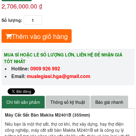
2,706,000.00 ₫
Số lượng:
Thêm vào giỏ hàng
MUA SỈ HOẶC LẺ SỐ LƯỢNG LỚN, LIÊN HỆ ĐỂ NHẬN GIÁ
TỐT NHẤT
Hotline:
0909 926 992
Email:
m
ualegiasi.hga@gmail.com
Chi tiết sản phẩm
Thông số kỹ thuật
Báo giá nhanh
Máy Cắt Sắt Bàn Makita M2401B (355mm)
Nếu bạn là một thợ sắt, thợ cơ khí, thợ xây dựng, hay thợ điện
công nghiệp, máy cắt sắt bàn Makita M2401B sẽ là công cụ lý