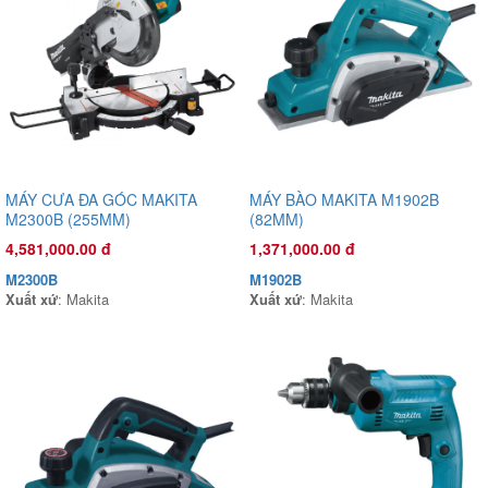
MÁY CƯA ĐA GÓC MAKITA
MÁY BÀO MAKITA M1902B
M2300B (255MM)
(82MM)
4,581,000.00 đ
1,371,000.00 đ
M2300B
M1902B
Xuất xứ
: Makita
Xuất xứ
: Makita
Đầu phun áp lực chất lỏng Oshima OS45AST 2.0HP Xanh đậm
(hoạt động bằng sức kéo động cơ)
5,500,000.00 đ
OS45AST