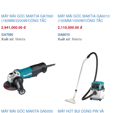
MÁY MÀI GÓC MAKTIA GA7060
MÁY MÀI GÓC MAKTIA GA6010
Đầu phun áp lực chất lỏng Oshima OS35AT 1.0HP Xanh đậm
(180MM/2200W/CÔNG TẮC
(150MM/1050W/CÔNG TẮC
(hoạt động bằng sức kéo động cơ)
BÓP)
BÓP)
3,170,000.00 đ
2,941,000.00 đ
2,110,000.00 đ
OS35AT
GA7060
GA6010
Xuất xứ
:
Xuất xứ
: Makita
Xuất xứ
: Makita
MÁY MÀI GÓC MAKITA GA5050
MÁY HÚT BỤI DÙNG PIN VÀ