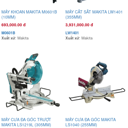
MÁY KHOAN MAKITA M0601B
MÁY CẮT SẮT MAKITA LW1401
Đầu phun áp lực chất lỏng Oshima OS45ST 2.0HP Xanh đậm
(10MM)
(355MM)
(hoạt động bằng sức kéo động cơ)
5,200,000.00 đ
693,000.00 đ
3,931,000.00 đ
OS45ST
M0601B
LW1401
Xuất xứ
:
Xuất xứ
: Makita
Xuất xứ
: Makita
MÁY CƯA ĐA GÓC TRƯỢT
MÁY CƯA ĐA GÓC MAKITA
MAKITA LS1219L (305MM)
LS1040 (255MM)