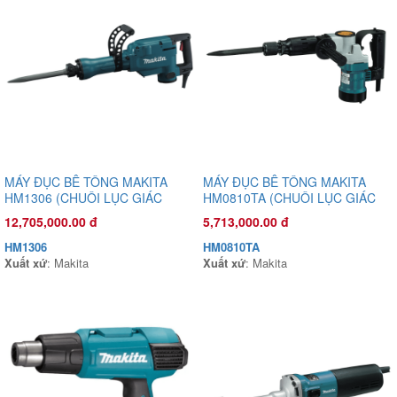
MÁY ĐỤC BÊ TÔNG MAKITA
MÁY ĐỤC BÊ TÔNG MAKITA
HM1306 (CHUÔI LỤC GIÁC
HM0810TA (CHUÔI LỤC GIÁC
30MM)
17MM)
12,705,000.00 đ
5,713,000.00 đ
HM1306
HM0810TA
Xuất xứ
: Makita
Xuất xứ
: Makita
Đầu phun áp lực chất lỏng Oshima OS45T 2.0HP Xanh đậm
(hoạt động bằng sức kéo động cơ)
3,470,000.00 đ