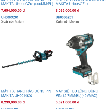
MAKITA UH006GZ01(600MM/BL)
MAKITA UH005GZ01
(40VMAX)
(750MM/BL)(40VMAX)
7,654,000.00 đ
8,085,000.00 đ
Đầu phun áp lực chất lỏng Con Ong Vàng COV32C 2.0HP Cam
UH006GZ01
UH005GZ01
1,585,000.00 đ
Xuất xứ
: Makita
Xuất xứ
: Makita
COV32C
Xuất xứ
:
MÁY TỈA HÀNG RÀO DÙNG PIN
MÁY SIẾT BU LÔNG DÙNG
MAKITA UH004GZ01
PIN(12.7MM/BL)(40VMAX)
(600MM/BL)(40VMAX) (THÂN
(THÂN MÁY)
8,239,000.00 đ
5,621,000.00 đ
MÁY)
UH004GZ01
TW007GZ02