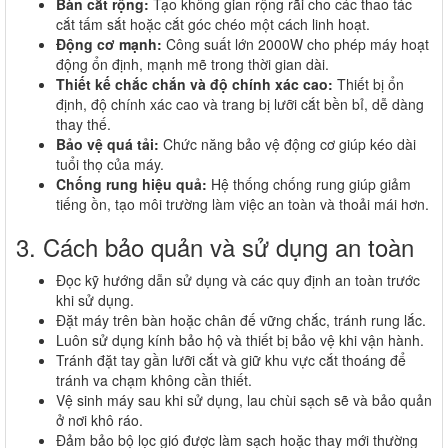
Bàn cắt rộng:
Tạo không gian rộng rãi cho các thao tác
cắt tấm sắt hoặc cắt góc chéo một cách linh hoạt.
Động cơ mạnh:
Công suất lớn 2000W cho phép máy hoạt
động ổn định, mạnh mẽ trong thời gian dài.
Thiết kế chắc chắn và độ chính xác cao:
Thiết bị ổn
định, độ chính xác cao và trang bị lưỡi cắt bền bỉ, dễ dàng
thay thế.
Bảo vệ quá tải:
Chức năng bảo vệ động cơ giúp kéo dài
tuổi thọ của máy.
Chống rung hiệu quả:
Hệ thống chống rung giúp giảm
tiếng ồn, tạo môi trường làm việc an toàn và thoải mái hơn.
3. Cách bảo quản và sử dụng an toàn
Đọc kỹ hướng dẫn sử dụng và các quy định an toàn trước
khi sử dụng.
Đặt máy trên bàn hoặc chân đế vững chắc, tránh rung lắc.
Luôn sử dụng kính bảo hộ và thiết bị bảo vệ khi vận hành.
Tránh đặt tay gần lưỡi cắt và giữ khu vực cắt thoáng để
tránh va chạm không cần thiết.
Vệ sinh máy sau khi sử dụng, lau chùi sạch sẽ và bảo quản
ở nơi khô ráo.
Đảm bảo bộ lọc gió được làm sạch hoặc thay mới thường