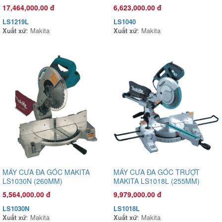
17,464,000.00 đ
6,623,000.00 đ
LS1219L
LS1040
Xuất xứ
: Makita
Xuất xứ
: Makita
Đầu phun áp lực chất lỏng Oshima OS-35AST 1.0HP Xanh đậm
(hoạt động bằng sức kéo động cơ)
3,925,000.00 đ
OS35AST
Xuất xứ
:
MÁY CƯA ĐA GÓC MAKITA
MÁY CƯA ĐA GÓC TRƯỢT
LS1030N (260MM)
MAKITA LS1018L (255MM)
5,564,000.00 đ
9,979,000.00 đ
LS1030N
LS1018L
Xuất xứ
: Makita
Xuất xứ
: Makita