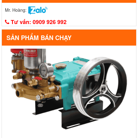
Mr. Hoàng:
Tư vấn:
0909 926 992
SẢN PHẨM BÁN CHẠY
Đầu phun áp lực chất lỏng Con Ong Vàng COV32X 2.0HP Xanh
mờ
1,585,000.00 đ
COV32X