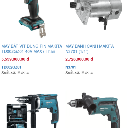
MÁY BẮT VÍT DÙNG PIN MAKITA
MÁY ĐÁNH CẠNH MAKITA
TD002GZ01 40V MAX ( Thân
N3701 (1/4″)
máy)
5,559,000.00 đ
2,726,000.00 đ
TD002GZ01
N3701
Xuất xứ
: Makita
Xuất xứ
: Makita
Đầu phun áp lực chất lỏng Con Ong Vàng COV26C 1.0HP Cam
1,135,000.00 đ
COV26C
Xuất xứ
: