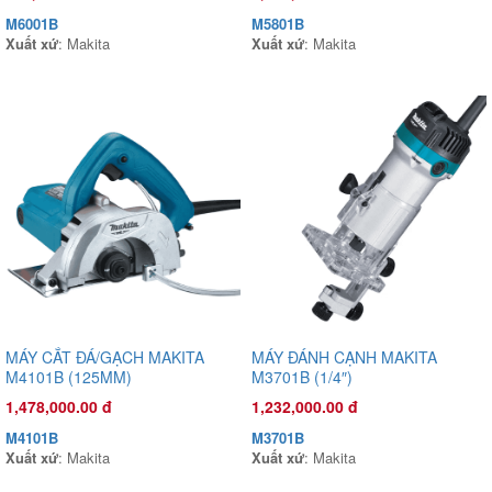
M6001B
M5801B
Xuất xứ
: Makita
Xuất xứ
: Makita
Đầu phun áp lực chất lỏng Con Ong Vàng COV22X 1.0HP Xanh
mờ
1,135,000.00 đ
COV22X
Xuất xứ
:
MÁY CẮT ĐÁ/GẠCH MAKITA
MÁY ĐÁNH CẠNH MAKITA
M4101B (125MM)
M3701B (1/4″)
1,478,000.00 đ
1,232,000.00 đ
M4101B
M3701B
Xuất xứ
: Makita
Xuất xứ
: Makita