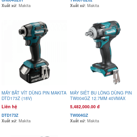
Xuất xứ
: Makita
Xuất xứ
: Makita
Đầu phun áp lực chất lỏng Con Ong Vàng COV26R 1.0HP Xanh
rêu
1,135,000.00 đ
COV26R
Xuất xứ
:
MÁY BẮT VÍT DÙNG PIN MAKITA
MÁY SIẾT BU LÔNG DÙNG PIN
DTD173Z (18V)
TW004GZ 12.7MM 40VMAX
Liên hệ
5,482,000.00 đ
DTD173Z
TW004GZ
Xuất xứ
: Makita
Xuất xứ
: Makita