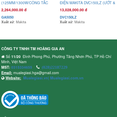
(125MM/1300W/CÔNG TẮC
ĐIỆN MAKITA DVC150LZ (ƯỚT &
BÓP)
KHÔ)
2,264,000.00 đ
13,028,000.00 đ
GA5050
DVC150LZ
Xuất xứ
: Makita
Xuất xứ
: Makita
Đầu phun áp lực chất lỏng Oshima OS35T 1.0HP Xanh đậm
CÔNG TY TNHH TM HOÀNG GIA AN
(hoạt động bằng sức kéo động cơ)
Số
11/20
Đình Phong Phú, Phường Tăng Nhơn Phú, TP Hồ Chí
2,720,000.00 đ
Minh, Việt Nam
OS35T
MST:
0315334655
(028)22187229
Xuất xứ
:
Email:
mualegiasi.hga@gmail.com
Website:
Mualegiasi.vn|
Mualegiasi.com.vn