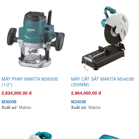
MÁY PHAY MAKITA M3600B
MÁY CẮT SẮT MAKITA M2403B
(1/2”)
(355MM)
Đầu phun áp lực chất lỏng Con Ong Vàng COV22C 1.0HP Cam
1,135,000.00 đ
2,834,000.00 đ
2,964,000.00 đ
COV22C
M3600B
M2403B
Xuất xứ
:
Xuất xứ
: Makita
Xuất xứ
: Makita