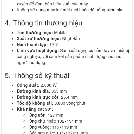
xuyên để đảm bảo hiệu suất của máy.
Không sử dụng máy khi mệt mỏi hoặc đã uống rượu bia.
4. Thông tin thương hiệu
Tên thương hiệu:
Makita
Xuất xứ thương hiệu:
Nhật Bản
Năm thành lập:
1915
Lĩnh vực hoạt động:
Sản xuất dụng cụ cầm tay và thiết bị
công nghiệp, với cam kết sản phẩm chất lượng cao cho
người lao động.
5. Thông số kỹ thuật
Công suất:
2,000 W
Đường kính đĩa:
355 mm
Đường kính trục cốt:
25.4 mm
Tốc độ không tải:
3,800 vòng/phút
Khả năng cắt 90°:
Ống tròn: 127 mm
Ống chữ nhật: 102×194 mm
Ống vuông: 119×119 mm
Góc tam giác: 137x137x10 mm