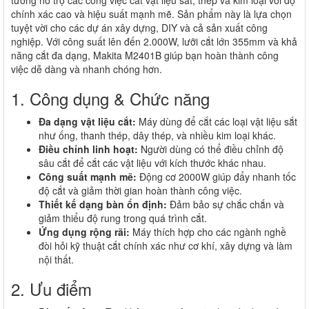
tưởng hỗ trợ các công việc cắt vật liệu sắt, thép và kim loại với độ
chính xác cao và hiệu suất mạnh mẽ. Sản phẩm này là lựa chọn
tuyệt vời cho các dự án xây dựng, DIY và cả sản xuất công
nghiệp. Với công suất lên đến 2.000W, lưỡi cắt lớn 355mm và khả
năng cắt đa dạng, Makita M2401B giúp bạn hoàn thành công
việc dễ dàng và nhanh chóng hơn.
1. Công dụng & Chức năng
Đa dạng vật liệu cắt:
Máy dùng để cắt các loại vật liệu sắt
như ống, thanh thép, dây thép, và nhiều kim loại khác.
Điều chỉnh linh hoạt:
Người dùng có thể điều chỉnh độ
sâu cắt để cắt các vật liệu với kích thước khác nhau.
Công suất mạnh mẽ:
Động cơ 2000W giúp đẩy nhanh tốc
độ cắt và giảm thời gian hoàn thành công việc.
Thiết kế dạng bàn ổn định:
Đảm bảo sự chắc chắn và
giảm thiểu độ rung trong quá trình cắt.
Ứng dụng rộng rãi:
Máy thích hợp cho các ngành nghề
đòi hỏi kỹ thuật cắt chính xác như cơ khí, xây dựng và làm
nội thất.
2. Ưu điểm