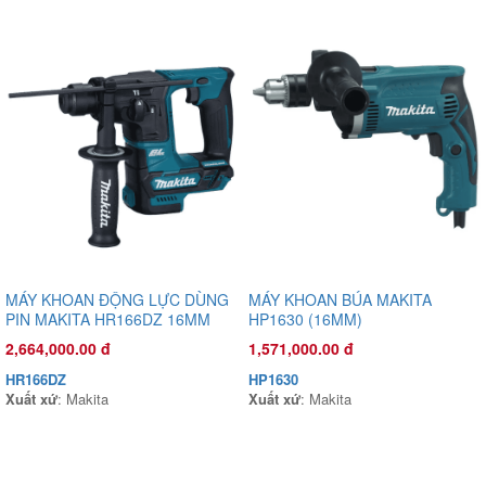
MÁY KHOAN ĐỘNG LỰC DÙNG
MÁY KHOAN BÚA MAKITA
Đầu phun áp lực chất lỏng Oshima OS-35ST 1.0HP Xanh đậm
PIN MAKITA HR166DZ 16MM
HP1630 (16MM)
(hoạt động bằng sức kéo động cơ)
(Thân máy)
3,625,000.00 đ
2,664,000.00 đ
1,571,000.00 đ
OS35ST
HR166DZ
HP1630
Xuất xứ
:
Xuất xứ
: Makita
Xuất xứ
: Makita