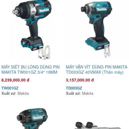
MÁY SIẾT BU LÔNG DÙNG PIN
MÁY VẶN VÍT DÙNG PIN MAKITA
MAKITA TW001GZ 3/4″ 19MM
TD003GZ 40VMAX (Thân máy)
40V MAX (THÂN MÁY)
Đầu phun áp lực chất lỏng Con Ong Vàng COV26X 1.0HP Xanh
8,239,000.00 đ
3,157,000.00 đ
mờ
TW001GZ
TD003GZ
1,135,000.00 đ
Xuất xứ
: Makita
Xuất xứ
: Makita
COV26X
Xuất xứ
: