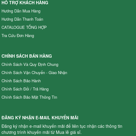
HỖ TRỢ KHÁCH HÀNG
Hướng Dẫn Mua Hàng
Hướng Dẫn Thanh Toán
CATALOGUE TỔNG HỢP
Tra Cứu Đơn Hàng
CHÍNH SÁCH BÁN HÀNG
Chính Sách Và Quy Định Chung
Chính Sách Vận Chuyển - Giao Nhận
Chính Sách Bảo Hành
Chính Sách Đổi / Trả Hàng
Đầu phun áp lực chất lỏng Oshima OS39ATS 2.0HP Đen (hoạt
Chính Sách Bảo Mật Thông Tin
động bằng sức kéo động cơ) (pittông sứ)
4,225,000.00 đ
OS39ATS
Xuất xứ
:
ĐĂNG KÝ NHẬN E-MAIL KHUYẾN MÃI
Đăng ký nhận e-mail khuyến mãi để liên tục nhận các thông tin
chương trình khuyến mãi từ Mua lẻ giá sỉ.