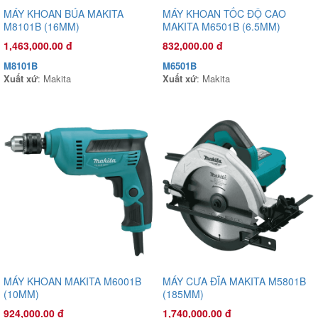
MÁY KHOAN BÚA MAKITA
MÁY KHOAN TỐC ĐỘ CAO
M8101B (16MM)
MAKITA M6501B (6.5MM)
Đầu phun áp lực chất lỏng Con Ong Vàng COV22R 1.0HP Xanh
rêu
1,463,000.00 đ
832,000.00 đ
1,135,000.00 đ
M8101B
M6501B
COV22R
Xuất xứ
: Makita
Xuất xứ
: Makita
Xuất xứ
:
MÁY KHOAN MAKITA M6001B
MÁY CƯA ĐĨA MAKITA M5801B
(10MM)
(185MM)
924,000.00 đ
1,740,000.00 đ