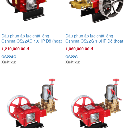
Đầu phun áp lực chất lỏng
Đầu phun áp lực chất lỏng
Oshima OS22AG 1.0HP Đỏ (hoạt
Oshima OS22G 1.0HP Đỏ (hoạt
động bằng sức kéo động cơ)
động bằng sức kéo động cơ)
1,210,000.00 đ
1,060,000.00 đ
OS22AG
OS22G
Xuất xứ
:
Xuất xứ
:
Đầu phun áp lực chất lỏng Oshima OS-35AST 1.0HP Xanh đậm
(hoạt động bằng sức kéo động cơ)
3,925,000.00 đ
OS35AST
Xuất xứ
: