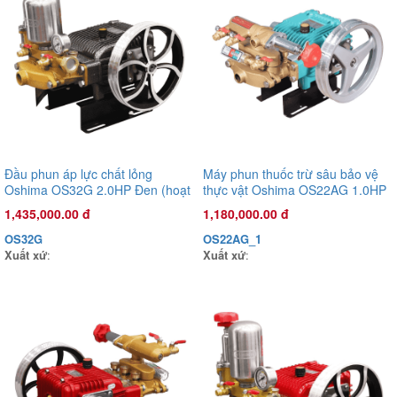
Đầu phun áp lực chất lỏng Oshima OS45ST 2.0HP Xanh đậm
(hoạt động bằng sức kéo động cơ)
Đầu phun áp lực chất lỏng
Máy phun thuốc trừ sâu bảo vệ
5,200,000.00 đ
Oshima OS32G 2.0HP Đen (hoạt
thực vật Oshima OS22AG 1.0HP
động bằng sức kéo động cơ)
Xanh (hoạt động bằng sức kéo
OS45ST
1,435,000.00 đ
1,180,000.00 đ
động cơ)
Xuất xứ
:
OS32G
OS22AG_1
Xuất xứ
:
Xuất xứ
: