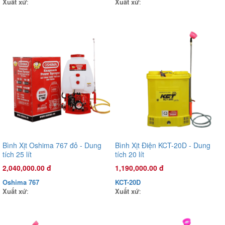
Xuất xứ
:
Xuất xứ
:
Đầu phun áp lực chất lỏng Oshima OS45T 2.0HP Xanh đậm
(hoạt động bằng sức kéo động cơ)
3,470,000.00 đ
OS45T
Xuất xứ
:
Bình Xịt Oshima 767 đỏ - Dung
Bình Xịt Điện KCT-20D - Dung
tích 25 lít
tích 20 lít
2,040,000.00 đ
1,190,000.00 đ
Oshima 767
KCT-20D
Xuất xứ
:
Xuất xứ
: