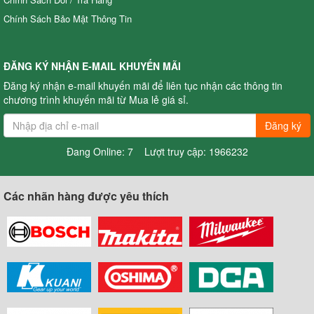
động bằng sức kéo động cơ) (pittông sứ)
4,225,000.00 đ
Chính Sách Bảo Mật Thông Tin
OS39ATS
Xuất xứ
:
ĐĂNG KÝ NHẬN E-MAIL KHUYẾN MÃI
Đăng ký nhận e-mail khuyến mãi để liên tục nhận các thông tin
chương trình khuyến mãi từ Mua lẻ giá sỉ.
Đăng ký
Đang Online: 7 Lượt truy cập: 1966232
Các nhãn hàng được yêu thích