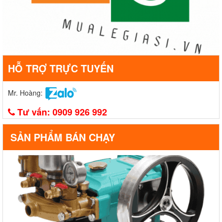
HỖ TRỢ TRỰC TUYẾN
Mr. Hoàng:
Tư vấn:
0909 926 992
SẢN PHẨM BÁN CHẠY