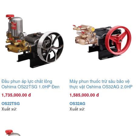
Đầu phun áp lực chất lỏng Oshima OS45AST 2.0HP Xanh đậm
(hoạt động bằng sức kéo động cơ)
5,500,000.00 đ
OS45AST
Xuất xứ
:
Đầu phun áp lực chất lỏng
Máy phun thuốc trừ sâu bảo vệ
Oshima OS22TSG 1.0HP Đen
thực vật Oshima OS32AG 2.0HP
(hoạt động bằng sức kéo động
Đen
1,735,000.00 đ
1,585,000.00 đ
cơ) (pittông sứ)
OS22TSG
OS32AG
Xuất xứ
:
Xuất xứ
: