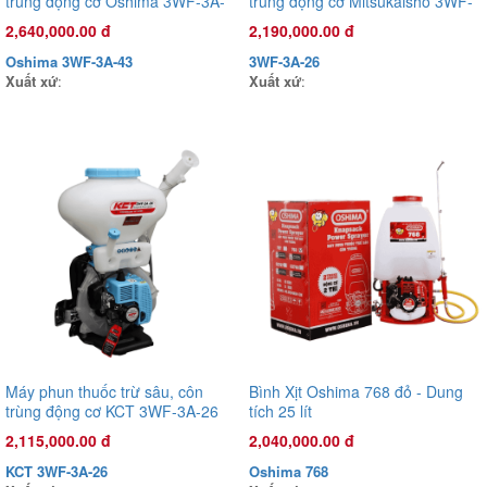
3,625,000.00 đ
trùng động cơ Oshima 3WF-3A-
trùng động cơ Mitsukaisho 3WF-
43 43cc Đỏ 2 thì (3 chức năng)
3A-26 41.5cc /2.13kW Đỏ 2 thì (3
OS35ST
2,640,000.00 đ
2,190,000.00 đ
chức năng)
Xuất xứ
:
Oshima 3WF-3A-43
3WF-3A-26
Xuất xứ
:
Xuất xứ
:
Máy phun thuốc trừ sâu, côn
Bình Xịt Oshima 768 đỏ - Dung
trùng động cơ KCT 3WF-3A-26
tích 25 lít
41.5cc /2.13kW Xanh đậm 2 thì
2,115,000.00 đ
2,040,000.00 đ
(3 chức năng)
KCT 3WF-3A-26
Oshima 768