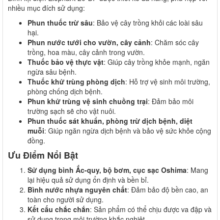
nhiều mục đích sử dụng:
Phun thuốc trừ sâu
: Bảo vệ cây trồng khỏi các loài sâu
hại.
Phun nước tưới cho vườn, cây cảnh
: Chăm sóc cây
trồng, hoa màu, cây cảnh trong vườn.
Thuốc bảo vệ thực vật
: Giúp cây trồng khỏe mạnh, ngăn
ngừa sâu bệnh.
Thuốc khử trùng phòng dịch
: Hỗ trợ vệ sinh môi trường,
phòng chống dịch bệnh.
Phun khử trùng vệ sinh chuồng trại
: Đảm bảo môi
trường sạch sẽ cho vật nuôi.
Phun thuốc sát khuẩn, phòng trừ dịch bệnh, diệt
muỗi
: Giúp ngăn ngừa dịch bệnh và bảo vệ sức khỏe cộng
đồng.
Ưu Điểm Nổi Bật
Sử dụng bình Ắc-quy, bộ bơm, cục sạc Oshima
: Mang
lại hiệu quả sử dụng ổn định và bền bỉ.
Bình nước nhựa nguyên chất
: Đảm bảo độ bền cao, an
toàn cho người sử dụng.
Kết cấu chắc chắn
: Sản phẩm có thể chịu được va đập và
sử dụng trong môi trường khắc nghiệt.