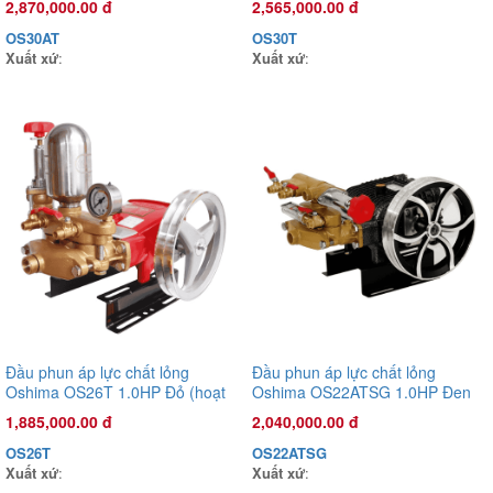
2,870,000.00 đ
2,565,000.00 đ
Xuất xứ
:
OS30AT
OS30T
Xuất xứ
:
Xuất xứ
:
Đầu phun áp lực chất lỏng
Đầu phun áp lực chất lỏng
Oshima OS26T 1.0HP Đỏ (hoạt
Oshima OS22ATSG 1.0HP Đen
động bằng sức kéo động cơ)
(hoạt động bằng sức kéo động
1,885,000.00 đ
2,040,000.00 đ
cơ) (pittông sứ)
OS26T
OS22ATSG
Xuất xứ
:
Xuất xứ
: