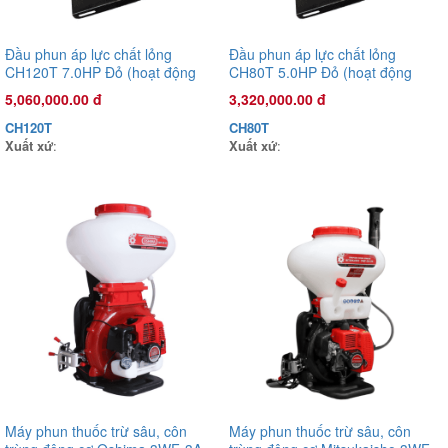
Đầu phun áp lực chất lỏng
Đầu phun áp lực chất lỏng
CH120T 7.0HP Đỏ (hoạt động
CH80T 5.0HP Đỏ (hoạt động
bằng sức kéo động cơ)
bằng sức kéo động cơ)
5,060,000.00 đ
3,320,000.00 đ
CH120T
CH80T
Xuất xứ
:
Xuất xứ
:
Đầu phun áp lực chất lỏng Oshima OS-35ST 1.0HP Xanh đậm
(hoạt động bằng sức kéo động cơ)
Máy phun thuốc trừ sâu, côn
Máy phun thuốc trừ sâu, côn