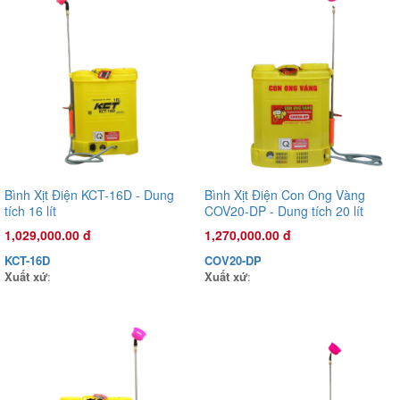
Đầu phun áp lực chất lỏng Oshima OS35AT 1.0HP Xanh đậm
(hoạt động bằng sức kéo động cơ)
Bình Xịt Điện KCT-16D - Dung
Bình Xịt Điện Con Ong Vàng
tích 16 lít
COV20-DP - Dung tích 20 lít
3,170,000.00 đ
OS35AT
1,029,000.00 đ
1,270,000.00 đ
Xuất xứ
:
KCT-16D
COV20-DP
Xuất xứ
:
Xuất xứ
: