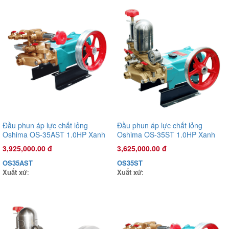
Đầu phun áp lực chất lỏng Con Ong Vàng COV26C 1.0HP Cam
1,135,000.00 đ
COV26C
Xuất xứ
:
Đầu phun áp lực chất lỏng
Đầu phun áp lực chất lỏng
Oshima OS-35AST 1.0HP Xanh
Oshima OS-35ST 1.0HP Xanh
đậm (hoạt động bằng sức kéo
đậm (hoạt động bằng sức kéo
3,925,000.00 đ
3,625,000.00 đ
động cơ)
động cơ)
OS35AST
OS35ST
Xuất xứ
:
Xuất xứ
: