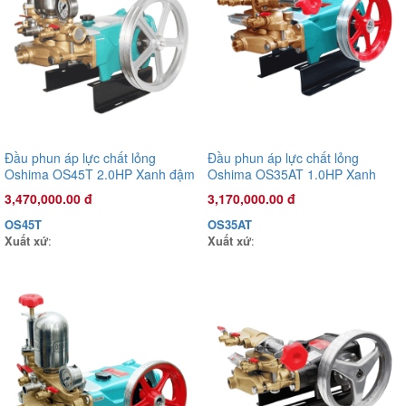
Đầu phun áp lực chất lỏng Con Ong Vàng COV22R 1.0HP Xanh
Đầu phun áp lực chất lỏng
Đầu phun áp lực chất lỏng
rêu
Oshima OS45T 2.0HP Xanh đậm
Oshima OS35AT 1.0HP Xanh
1,135,000.00 đ
(hoạt động bằng sức kéo động
đậm (hoạt động bằng sức kéo
3,470,000.00 đ
3,170,000.00 đ
cơ)
động cơ)
COV22R
OS45T
OS35AT
Xuất xứ
:
Xuất xứ
:
Xuất xứ
: