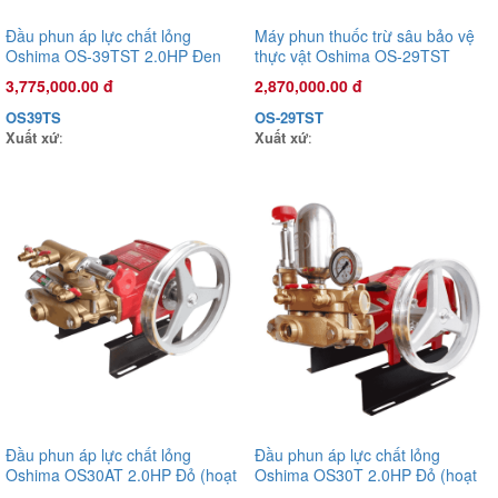
Đầu phun áp lực chất lỏng
Máy phun thuốc trừ sâu bảo vệ
Oshima OS-39TST 2.0HP Đen
thực vật Oshima OS-29TST
(hoạt động bằng sức kéo động
1.0HP Đen (hoạt động bằng sức
3,775,000.00 đ
2,870,000.00 đ
cơ) (pittông sứ)
kéo động cơ) (pittông sứ)
OS39TS
OS-29TST
Xuất xứ
:
Xuất xứ
:
Đầu phun áp lực chất lỏng Con Ong Vàng COV22C 1.0HP Cam
Đầu phun áp lực chất lỏng
Đầu phun áp lực chất lỏng
1,135,000.00 đ
Oshima OS30AT 2.0HP Đỏ (hoạt
Oshima OS30T 2.0HP Đỏ (hoạt
COV22C
động bằng sức kéo động cơ)
động bằng sức kéo động cơ)