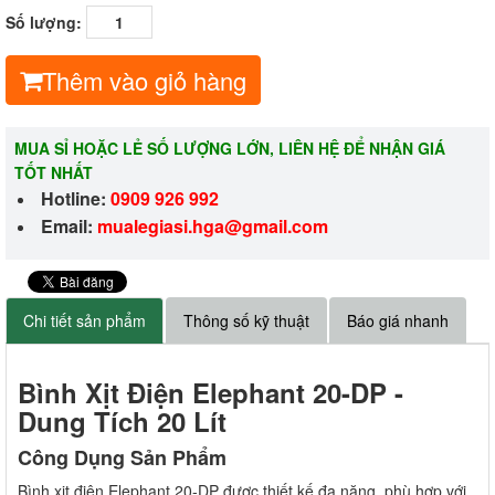
Số lượng:
Thêm vào giỏ hàng
MUA SỈ HOẶC LẺ SỐ LƯỢNG LỚN, LIÊN HỆ ĐỂ NHẬN GIÁ
TỐT NHẤT
Hotline:
0909 926 992
Email:
m
ualegiasi.hga@gmail.com
Chi tiết sản phẩm
Thông số kỹ thuật
Báo giá nhanh
Bình Xịt Điện Elephant 20-DP -
Dung Tích 20 Lít
Công Dụng Sản Phẩm
Bình xịt điện Elephant 20-DP được thiết kế đa năng, phù hợp với