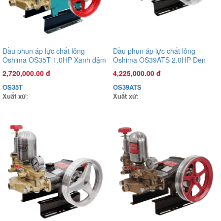
Đầu phun áp lực chất lỏng
Đầu phun áp lực chất lỏng
Oshima OS35T 1.0HP Xanh đậm
Oshima OS39ATS 2.0HP Đen
(hoạt động bằng sức kéo động
(hoạt động bằng sức kéo động
2,720,000.00 đ
4,225,000.00 đ
cơ)
cơ) (pittông sứ)
OS35T
OS39ATS
Xuất xứ
:
Xuất xứ
:
Đầu phun áp lực chất lỏng Con Ong Vàng COV22X 1.0HP Xanh
mờ
1,135,000.00 đ
COV22X
Xuất xứ
: