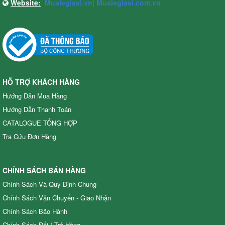
Website:
Mualegiasi.vn|
Mualegiasi.com.vn
HỖ TRỢ KHÁCH HÀNG
Hướng Dẫn Mua Hàng
Hướng Dẫn Thanh Toán
CATALOGUE TỔNG HỢP
Tra Cứu Đơn Hàng
CHÍNH SÁCH BÁN HÀNG
Chính Sách Và Quy Định Chung
Chính Sách Vận Chuyển - Giao Nhận
Chính Sách Bảo Hành
Đầu phun áp lực chất lỏng Oshima OS39ATS 2.0HP Đen (hoạt
Chính Sách Đổi / Trả Hàng