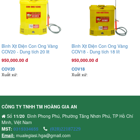
Bình Xịt Điện Con Ong Vàng
Bình Xịt Điện Con Ong Vàng
COV20 - Dung tích 20 lit
COV18 - Dung tích 18 lít
950,000.00 đ
950,000.00 đ
COV20
COV18
Xuất xứ
:
Xuất xứ
:
Đầu phun áp lực chất lỏng Oshima OS35T 1.0HP Xanh đậm
(hoạt động bằng sức kéo động cơ)
CÔNG TY TNHH TM HOÀNG GIA AN
2,720,000.00 đ
Số
11/20
Đình Phong Phú, Phường Tăng Nhơn Phú, TP Hồ Chí
OS35T
Minh, Việt Nam
Xuất xứ
:
MST:
0315334655
(028)22187229
Email:
mualegiasi.hga@gmail.com