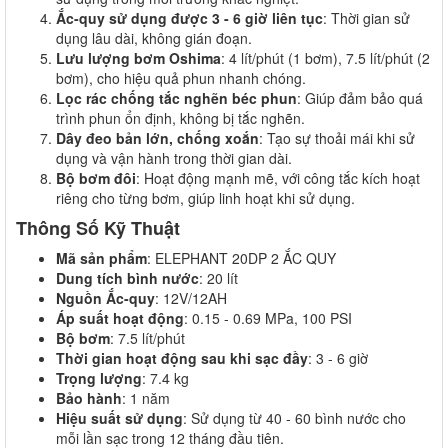
Ắc-quy sử dụng được 3 - 6 giờ liên tục
: Thời gian sử
dụng lâu dài, không gián đoạn.
Lưu lượng bơm Oshima
: 4 lít/phút (1 bơm), 7.5 lít/phút (2
bơm), cho hiệu quả phun nhanh chóng.
Lọc rác chống tắc nghẽn béc phun
: Giúp đảm bảo quá
trình phun ổn định, không bị tắc nghẽn.
Dây đeo bản lớn, chống xoắn
: Tạo sự thoải mái khi sử
dụng và vận hành trong thời gian dài.
Bộ bơm đôi
: Hoạt động mạnh mẽ, với công tắc kích hoạt
riêng cho từng bơm, giúp linh hoạt khi sử dụng.
Thông Số Kỹ Thuật
Mã sản phẩm
: ELEPHANT 20DP 2 ẮC QUY
Dung tích bình nước
: 20 lít
Nguồn Ắc-quy
: 12V/12AH
Áp suất hoạt động
: 0.15 - 0.69 MPa, 100 PSI
Bộ bơm
: 7.5 lít/phút
Thời gian hoạt động sau khi sạc đầy
: 3 - 6 giờ
Trọng lượng
: 7.4 kg
Bảo hành
: 1 năm
Hiệu suất sử dụng
: Sử dụng từ 40 - 60 bình nước cho
mỗi lần sạc trong 12 tháng đầu tiên.