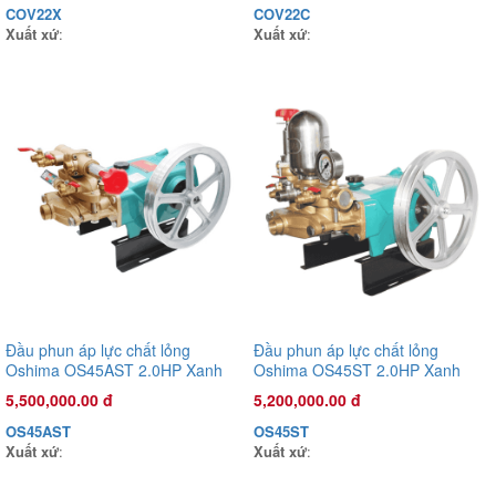
COV26X
COV22X
COV22C
Xuất xứ
:
Xuất xứ
:
Xuất xứ
:
Đầu phun áp lực chất lỏng
Đầu phun áp lực chất lỏng
Oshima OS45AST 2.0HP Xanh
Oshima OS45ST 2.0HP Xanh
đậm (hoạt động bằng sức kéo
đậm (hoạt động bằng sức kéo
5,500,000.00 đ
5,200,000.00 đ
động cơ)
động cơ)
OS45AST
OS45ST
Xuất xứ
:
Xuất xứ
: