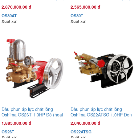
động bằng sức kéo động cơ)
động bằng sức kéo động cơ)
Đầu phun áp lực chất lỏng Con Ong Vàng COV22C 1.0HP Cam
2,870,000.00 đ
2,565,000.00 đ
1,135,000.00 đ
OS30AT
OS30T
COV22C
Xuất xứ
:
Xuất xứ
:
Xuất xứ
:
Đầu phun áp lực chất lỏng
Đầu phun áp lực chất lỏng
Oshima OS26T 1.0HP Đỏ (hoạt
Oshima OS22ATSG 1.0HP Đen
động bằng sức kéo động cơ)
(hoạt động bằng sức kéo động
1,885,000.00 đ
2,040,000.00 đ
cơ) (pittông sứ)
OS26T
OS22ATSG
Xuất xứ
:
Xuất xứ
: