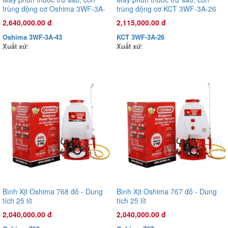
trùng động cơ Oshima 3WF-3A-
trùng động cơ KCT 3WF-3A-26
Đầu phun áp lực chất lỏng Oshima OS-35ST 1.0HP Xanh đậm
43 43cc Đỏ 2 thì (3 chức năng)
41.5cc /2.13kW Xanh đậm 2 thì
2,640,000.00 đ
2,115,000.00 đ
(hoạt động bằng sức kéo động cơ)
(3 chức năng)
3,625,000.00 đ
Oshima 3WF-3A-43
KCT 3WF-3A-26
OS35ST
Xuất xứ
:
Xuất xứ
:
Xuất xứ
:
Bình Xịt Oshima 768 đỏ - Dung
Bình Xịt Oshima 767 đỏ - Dung
tích 25 lít
tích 25 lít
2,040,000.00 đ
2,040,000.00 đ