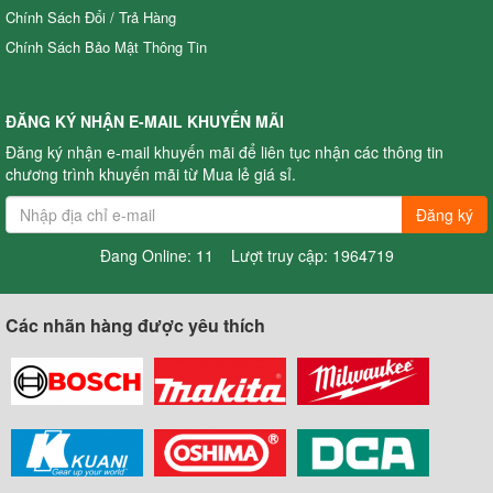
Chính Sách Đổi / Trả Hàng
Chính Sách Bảo Mật Thông Tin
Đầu phun áp lực chất lỏng Oshima OS39ATS 2.0HP Đen (hoạt
động bằng sức kéo động cơ) (pittông sứ)
4,225,000.00 đ
OS39ATS
ĐĂNG KÝ NHẬN E-MAIL KHUYẾN MÃI
Xuất xứ
:
Đăng ký nhận e-mail khuyến mãi để liên tục nhận các thông tin
chương trình khuyến mãi từ Mua lẻ giá sỉ.
Đăng ký
Đang Online: 11 Lượt truy cập: 1964719
Các nhãn hàng được yêu thích