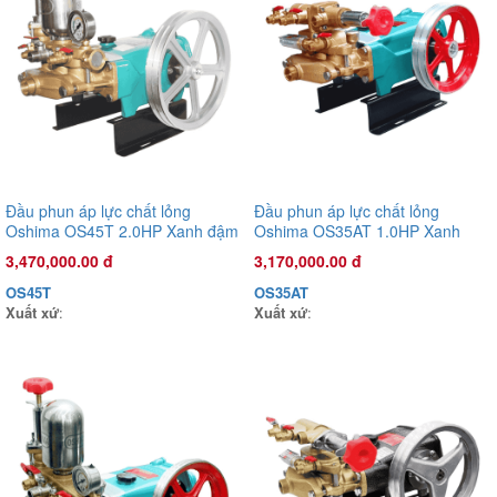
Đầu phun áp lực chất lỏng
Đầu phun áp lực chất lỏng
Oshima OS45T 2.0HP Xanh đậm
Oshima OS35AT 1.0HP Xanh
(hoạt động bằng sức kéo động
đậm (hoạt động bằng sức kéo
Đầu phun áp lực chất lỏng Con Ong Vàng COV22R 1.0HP Xanh
3,470,000.00 đ
3,170,000.00 đ
cơ)
động cơ)
rêu
OS45T
OS35AT
1,135,000.00 đ
Xuất xứ
:
Xuất xứ
:
COV22R
Xuất xứ
: