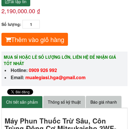
Tải tập tin
2,190,000.00 ₫
Số lượng:
Thêm vào giỏ hàng
MUA SỈ HOẶC LẺ SỐ LƯỢNG LỚN, LIÊN HỆ ĐỂ NHẬN GIÁ
TỐT NHẤT
Hotline:
0909 926 992
Email:
m
ualegiasi.hga@gmail.com
Chi tiết sản phẩm
Thông số kỹ thuật
Báo giá nhanh
Máy Phun Thuốc Trừ Sâu, Côn
Trùng Động Cơ Mitsukaisho 3WF-