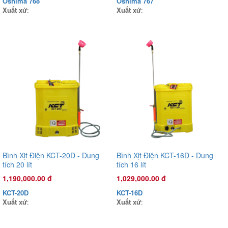
Oshima 768
Oshima 767
Xuất xứ
:
Xuất xứ
:
Đầu phun áp lực chất lỏng Oshima OS45T 2.0HP Xanh đậm
(hoạt động bằng sức kéo động cơ)
3,470,000.00 đ
OS45T
Xuất xứ
:
Bình Xịt Điện KCT-20D - Dung
Bình Xịt Điện KCT-16D - Dung
tích 20 lít
tích 16 lít
1,190,000.00 đ
1,029,000.00 đ
KCT-20D
KCT-16D
Xuất xứ
:
Xuất xứ
: