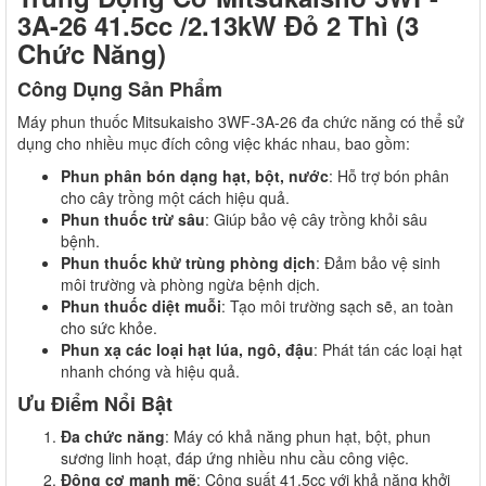
3A-26 41.5cc /2.13kW Đỏ 2 Thì (3
Chức Năng)
Công Dụng Sản Phẩm
Máy phun thuốc Mitsukaisho 3WF-3A-26 đa chức năng có thể sử
dụng cho nhiều mục đích công việc khác nhau, bao gồm:
Phun phân bón dạng hạt, bột, nước
: Hỗ trợ bón phân
cho cây trồng một cách hiệu quả.
Phun thuốc trừ sâu
: Giúp bảo vệ cây trồng khỏi sâu
bệnh.
Phun thuốc khử trùng phòng dịch
: Đảm bảo vệ sinh
môi trường và phòng ngừa bệnh dịch.
Phun thuốc diệt muỗi
: Tạo môi trường sạch sẽ, an toàn
cho sức khỏe.
Phun xạ các loại hạt lúa, ngô, đậu
: Phát tán các loại hạt
nhanh chóng và hiệu quả.
Ưu Điểm Nổi Bật
Đa chức năng
: Máy có khả năng phun hạt, bột, phun
sương linh hoạt, đáp ứng nhiều nhu cầu công việc.
Động cơ mạnh mẽ
: Công suất 41.5cc với khả năng khởi