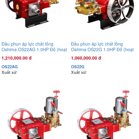
Đầu phun áp lực chất lỏng
Đầu phun áp lực chất lỏng
Oshima OS22AG 1.0HP Đỏ (hoạt
Oshima OS22G 1.0HP Đỏ (hoạt
động bằng sức kéo động cơ)
động bằng sức kéo động cơ)
1,210,000.00 đ
1,060,000.00 đ
OS22AG
OS22G
Xuất xứ
:
Xuất xứ
:
Đầu phun áp lực chất lỏng Oshima OS-35AST 1.0HP Xanh đậm
(hoạt động bằng sức kéo động cơ)
3,925,000.00 đ
OS35AST
Xuất xứ
: