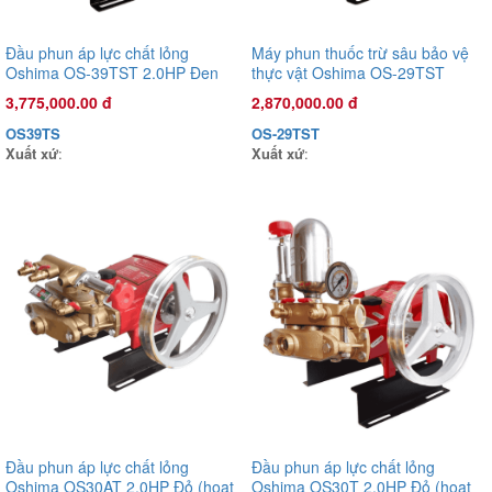
Đầu phun áp lực chất lỏng
Máy phun thuốc trừ sâu bảo vệ
Oshima OS-39TST 2.0HP Đen
thực vật Oshima OS-29TST
(hoạt động bằng sức kéo động
1.0HP Đen (hoạt động bằng sức
3,775,000.00 đ
2,870,000.00 đ
cơ) (pittông sứ)
kéo động cơ) (pittông sứ)
OS39TS
OS-29TST
Xuất xứ
:
Xuất xứ
:
Đầu phun áp lực chất lỏng
Đầu phun áp lực chất lỏng
Oshima OS30AT 2.0HP Đỏ (hoạt
Oshima OS30T 2.0HP Đỏ (hoạt