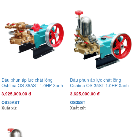
Đầu phun áp lực chất lỏng Con Ong Vàng COV26C 1.0HP Cam
1,135,000.00 đ
COV26C
Xuất xứ
:
Đầu phun áp lực chất lỏng
Đầu phun áp lực chất lỏng
Oshima OS-35AST 1.0HP Xanh
Oshima OS-35ST 1.0HP Xanh
đậm (hoạt động bằng sức kéo
đậm (hoạt động bằng sức kéo
3,925,000.00 đ
3,625,000.00 đ
động cơ)
động cơ)
OS35AST
OS35ST
Xuất xứ
:
Xuất xứ
: