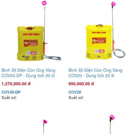
Bình Xịt Điện Con Ong Vàng
Bình Xịt Điện Con Ong Vàng
COV20-DP - Dung tích 20 lít
COV20 - Dung tích 20 lit
Đầu phun áp lực chất lỏng Oshima OS35AT 1.0HP Xanh đậm
1,270,000.00 đ
950,000.00 đ
(hoạt động bằng sức kéo động cơ)
3,170,000.00 đ
COV20-DP
COV20
OS35AT
Xuất xứ
:
Xuất xứ
:
Xuất xứ
: