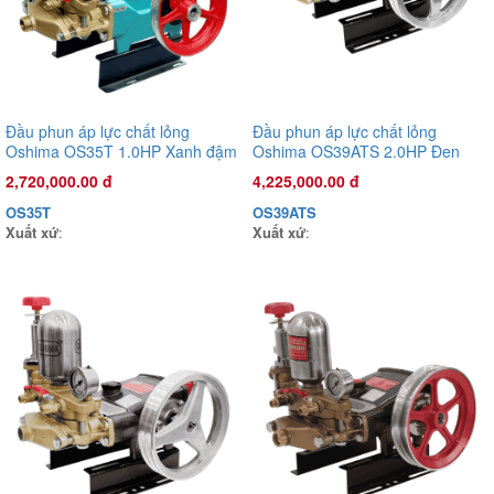
Đầu phun áp lực chất lỏng
Đầu phun áp lực chất lỏng
Oshima OS35T 1.0HP Xanh đậm
Oshima OS39ATS 2.0HP Đen
(hoạt động bằng sức kéo động
(hoạt động bằng sức kéo động
2,720,000.00 đ
4,225,000.00 đ
cơ)
cơ) (pittông sứ)
OS35T
OS39ATS
Xuất xứ
:
Xuất xứ
:
Đầu phun áp lực chất lỏng Con Ong Vàng COV22X 1.0HP Xanh
mờ
1,135,000.00 đ
COV22X
Xuất xứ
: