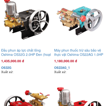
Đầu phun áp lực chất lỏng
Máy phun thuốc trừ sâu bảo vệ
Oshima OS32G 2.0HP Đen (hoạt
thực vật Oshima OS22AG 1.0HP
Đầu phun áp lực chất lỏng Oshima OS45ST 2.0HP Xanh đậm
động bằng sức kéo động cơ)
Xanh (hoạt động bằng sức kéo
(hoạt động bằng sức kéo động cơ)
1,435,000.00 đ
1,180,000.00 đ
động cơ)
5,200,000.00 đ
OS32G
OS22AG_1
OS45ST
Xuất xứ
:
Xuất xứ
:
Xuất xứ
: