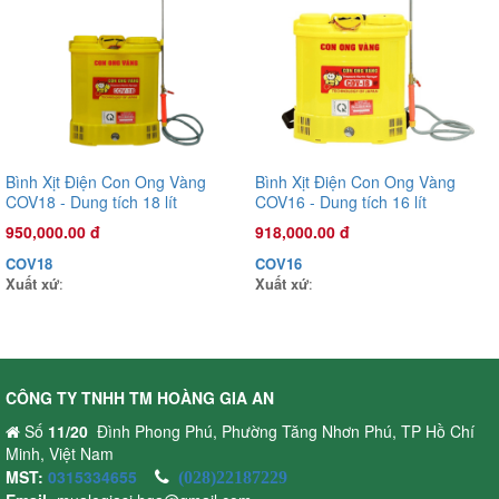
Bình Xịt Điện Con Ong Vàng
Bình Xịt Điện Con Ong Vàng
COV18 - Dung tích 18 lít
COV16 - Dung tích 16 lít
950,000.00 đ
918,000.00 đ
COV18
COV16
Xuất xứ
:
Xuất xứ
:
CÔNG TY TNHH TM HOÀNG GIA AN
Đầu phun áp lực chất lỏng Oshima OS35T 1.0HP Xanh đậm
Số
11/20
Đình Phong Phú, Phường Tăng Nhơn Phú, TP Hồ Chí
(hoạt động bằng sức kéo động cơ)
Minh, Việt Nam
2,720,000.00 đ
MST:
0315334655
(028)22187229
OS35T