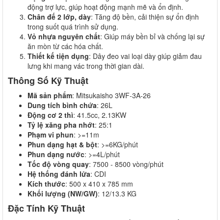
động trợ lực, giúp hoạt động mạnh mẽ và ổn định.
Chân đế 2 lớp, dày
: Tăng độ bền, cải thiện sự ổn định
trong suốt quá trình sử dụng.
Vỏ nhựa nguyên chất
: Giúp máy bền bỉ và chống lại sự
ăn mòn từ các hóa chất.
Thiết kế tiện dụng
: Dây đeo vai loại dày giúp giảm đau
lưng khi mang vác trong thời gian dài.
Thông Số Kỹ Thuật
Mã sản phẩm
: Mitsukaisho 3WF-3A-26
Dung tích bình chứa
: 26L
Động cơ 2 thì
: 41.5cc, 2.13KW
Tỷ lệ xăng pha nhớt
: 25:1
Phạm vi phun
: >=11m
Phun dạng hạt & bột
: >=6KG/phút
Phun dạng nước
: >=4L/phút
Tốc độ vòng quay
: 7500 - 8500 vòng/phút
Hệ thống đánh lửa
: CDI
Kích thước
: 500 x 410 x 785 mm
Khối lượng (NW/GW)
: 12/13.3 KG
Đặc Tính Kỹ Thuật