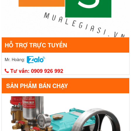
HỖ TRỢ TRỰC TUYẾN
Mr. Hoàng:
Tư vấn:
0909 926 992
SẢN PHẨM BÁN CHẠY