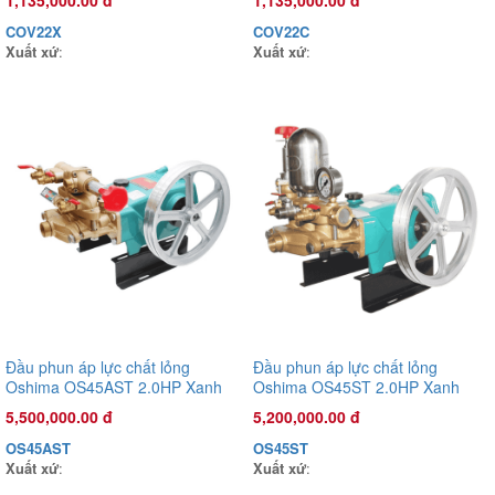
1,135,000.00 đ
1,135,000.00 đ
Đầu phun áp lực chất lỏng Con Ong Vàng COV26X 1.0HP Xanh
COV22X
COV22C
mờ
Xuất xứ
:
Xuất xứ
:
1,135,000.00 đ
COV26X
Xuất xứ
:
Đầu phun áp lực chất lỏng
Đầu phun áp lực chất lỏng
Oshima OS45AST 2.0HP Xanh
Oshima OS45ST 2.0HP Xanh
đậm (hoạt động bằng sức kéo
đậm (hoạt động bằng sức kéo
5,500,000.00 đ
5,200,000.00 đ
động cơ)
động cơ)
OS45AST
OS45ST
Xuất xứ
:
Xuất xứ
: