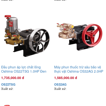
Đầu phun áp lực chất lỏng Oshima OS45AST 2.0HP Xanh đậm
(hoạt động bằng sức kéo động cơ)
5,500,000.00 đ
OS45AST
Xuất xứ
:
Đầu phun áp lực chất lỏng
Máy phun thuốc trừ sâu bảo vệ
Oshima OS22TSG 1.0HP Đen
thực vật Oshima OS32AG 2.0HP
(hoạt động bằng sức kéo động
Đen
1,735,000.00 đ
1,585,000.00 đ
cơ) (pittông sứ)
OS22TSG
OS32AG
Xuất xứ
:
Xuất xứ
: