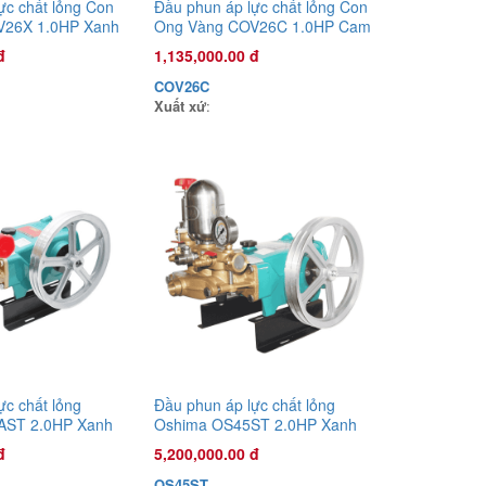
ực chất lỏng Con
Đầu phun áp lực chất lỏng Con
V26X 1.0HP Xanh
Ong Vàng COV26C 1.0HP Cam
đ
1,135,000.00 đ
COV26C
Xuất xứ
:
Đầu phun áp lực chất lỏng Con Ong
Vàng COV26X 1.0HP Xanh mờ
1,135,000.00 đ
COV26X
Xuất xứ
:
ực chất lỏng
Đầu phun áp lực chất lỏng
AST 2.0HP Xanh
Oshima OS45ST 2.0HP Xanh
g bằng sức kéo
đậm (hoạt động bằng sức kéo
đ
5,200,000.00 đ
động cơ)
OS45ST