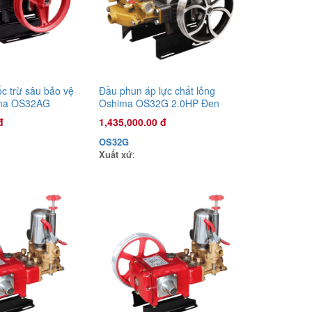
Vàng COV22X 1.0HP Xanh mờ
1,135,000.00 đ
COV22X
Xuất xứ
:
c trừ sâu bảo vệ
Đầu phun áp lực chất lỏng
ima OS32AG
Oshima OS32G 2.0HP Đen
(hoạt động bằng sức kéo động
đ
1,435,000.00 đ
cơ)
OS32G
Xuất xứ
:
Đầu phun áp lực chất lỏng Con Ong
Vàng COV22C 1.0HP Cam
1,135,000.00 đ
COV22C