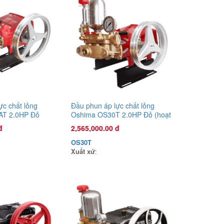
Đầu phun áp lực chất lỏng Con Ong
Vàng COV22R 1.0HP Xanh rêu
1,135,000.00 đ
COV22R
Xuất xứ
:
ực chất lỏng
Đầu phun áp lực chất lỏng
AT 2.0HP Đỏ
Oshima OS30T 2.0HP Đỏ (hoạt
ng sức kéo động
động bằng sức kéo động cơ)
đ
2,565,000.00 đ
OS30T
Xuất xứ
:
Đầu phun áp lực chất lỏng Con Ong