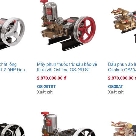
chất lỏng
Máy phun thuốc trừ sâu bảo vệ
Đầu phun áp l
T 2.0HP Đen
thực vật Oshima OS-29TST
Oshima OS30
sức kéo động
1.0HP Đen (hoạt động bằng
(hoạt động bằ
2,870,000.00 đ
2,870,000.00 
sức kéo động cơ) (pittông sứ)
cơ)
OS-29TST
OS30AT
Xuất xứ
:
Xuất xứ
: