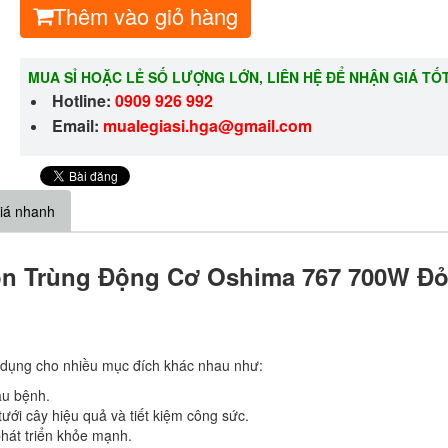
Thêm vào giỏ hàng
MUA SỈ HOẶC LẺ SỐ LƯỢNG LỚN, LIÊN HỆ ĐỂ NHẬN GIÁ TỐ
Hotline:
0909 926 992
Email:
m
ualegiasi.hga@gmail.com
iá nhanh
ôn Trùng Động Cơ Oshima 767 700W Đỏ
 dụng cho nhiều mục đích khác nhau như:
âu bệnh.
tưới cây hiệu quả và tiết kiệm công sức.
hát triển khỏe mạnh.