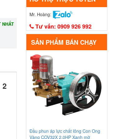
Mr. Hoàng:
T NHẤT
Tư vấn:
0909 926 992
SẢN PHẨM BÁN CHẠY
 2
Đầu phun áp lực chất lỏng Con Ong
Vàng COV32X 2.0HP Xanh mờ
1,585,000.00 đ
COV32X
Xuất xứ
: