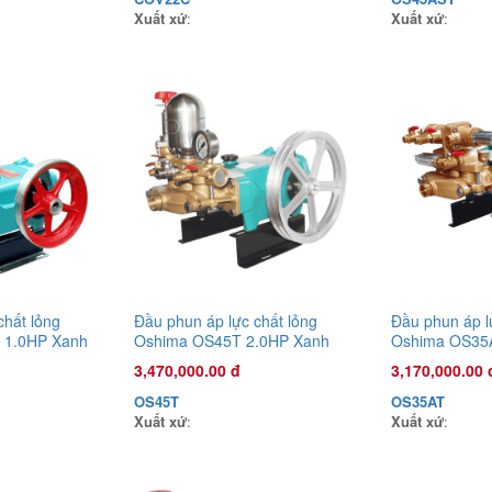
Xuất xứ
:
Xuất xứ
:
chất lỏng
Đầu phun áp lực chất lỏng
Đầu phun áp l
 1.0HP Xanh
Oshima OS45T 2.0HP Xanh
Oshima OS35
bằng sức kéo
đậm (hoạt động bằng sức kéo
đậm (hoạt độn
3,470,000.00 đ
3,170,000.00 
động cơ)
động cơ)
OS45T
OS35AT
Xuất xứ
:
Xuất xứ
: