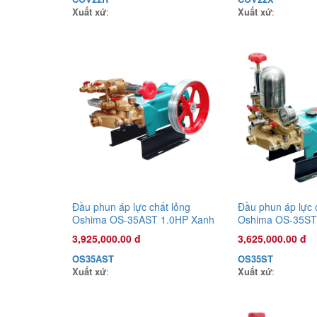
Xuất xứ
:
Xuất xứ
:
Đầu phun áp lực chất lỏng
Đầu phun áp lực 
Oshima OS-35AST 1.0HP Xanh
Oshima OS-35ST
đậm (hoạt động bằng sức kéo
đậm (hoạt động 
3,925,000.00 đ
3,625,000.00 đ
động cơ)
động cơ)
OS35AST
OS35ST
Xuất xứ
:
Xuất xứ
: