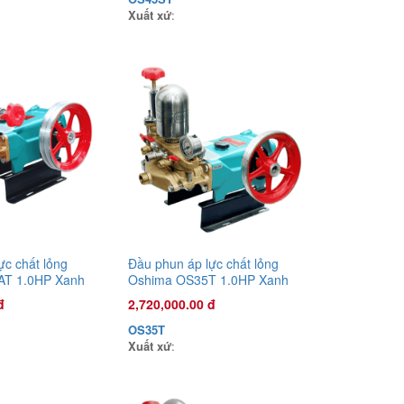
Xuất xứ
:
Đầu phun áp lực chất lỏng Con Ong
Vàng COV26C 1.0HP Cam
1,135,000.00 đ
COV26C
Xuất xứ
:
ực chất lỏng
Đầu phun áp lực chất lỏng
AT 1.0HP Xanh
Oshima OS35T 1.0HP Xanh
g bằng sức kéo
đậm (hoạt động bằng sức kéo
đ
2,720,000.00 đ
động cơ)
OS35T
Xuất xứ
: