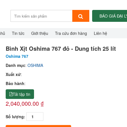
BÁO GIÁ ĐẠI L
chủ
Tin tức
Giới thiệu
Tra cứu đơn hàng
Liên hệ
Bình Xịt Oshima 767 đỏ - Dung tích 25 lít
Oshima 767
Danh mục
:
OSHIMA
Xuất xứ
:
Bảo hành
:
Tải tập tin
2,040,000.00 ₫
Số lượng: