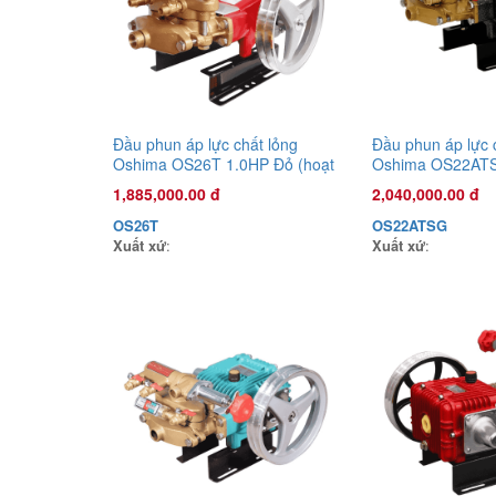
Đầu phun áp lực chất lỏng
Đầu phun áp lực 
Oshima OS26T 1.0HP Đỏ (hoạt
Oshima OS22ATS
động bằng sức kéo động cơ)
(hoạt động bằng 
1,885,000.00 đ
2,040,000.00 đ
cơ) (pittông sứ)
OS26T
OS22ATSG
Xuất xứ
:
Xuất xứ
: