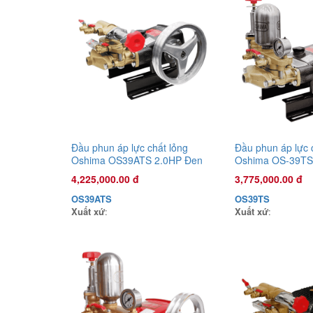
Đầu phun áp lực chất lỏng
Đầu phun áp lực 
Oshima OS39ATS 2.0HP Đen
Oshima OS-39TS
(hoạt động bằng sức kéo động
(hoạt động bằng 
4,225,000.00 đ
3,775,000.00 đ
cơ) (pittông sứ)
cơ) (pittông sứ)
OS39ATS
OS39TS
Xuất xứ
:
Xuất xứ
: