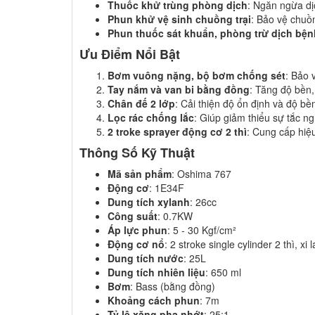
Thuốc khử trùng phòng dịch
: Ngăn ngừa dị
Phun khử vệ sinh chuồng trại
: Bảo vệ chuồn
Phun thuốc sát khuẩn, phòng trừ dịch bệnh
Ưu Điểm Nổi Bật
Bơm vuông nặng, bộ bơm chống sét
: Bảo 
Tay nắm và van bi bằng đồng
: Tăng độ bền,
Chân đế 2 lớp
: Cải thiện độ ổn định và độ b
Lọc rác chống lắc
: Giúp giảm thiểu sự tắc n
2 troke sprayer động cơ 2 thì
: Cung cấp hiệ
Thông Số Kỹ Thuật
Mã sản phẩm
: Oshima 767
Động cơ
: 1E34F
Dung tích xylanh
: 26cc
Công suất
: 0.7KW
Áp lực phun
: 5 - 30 Kgf/cm²
Động cơ nổ
: 2 stroke single cylinder 2 thì, xi
Dung tích nước
: 25L
Dung tích nhiên liệu
: 650 ml
Bơm
: Bass (bằng đồng)
Khoảng cách phun
: 7m
Tỷ lệ xăng pha nhớt
: 25:1