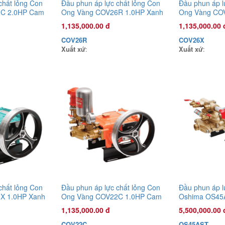
chất lỏng Con
Đầu phun áp lực chất lỏng Con
Đầu phun áp l
C 2.0HP Cam
Ong Vàng COV26R 1.0HP Xanh
Ong Vàng CO
rêu
mờ
1,135,000.00 đ
1,135,000.00 
COV26R
COV26X
Xuất xứ
:
Xuất xứ
:
chất lỏng Con
Đầu phun áp lực chất lỏng Con
Đầu phun áp l
X 1.0HP Xanh
Ong Vàng COV22C 1.0HP Cam
Oshima OS45
đậm (hoạt độn
1,135,000.00 đ
5,500,000.00 
động cơ)
COV22C
OS45AST