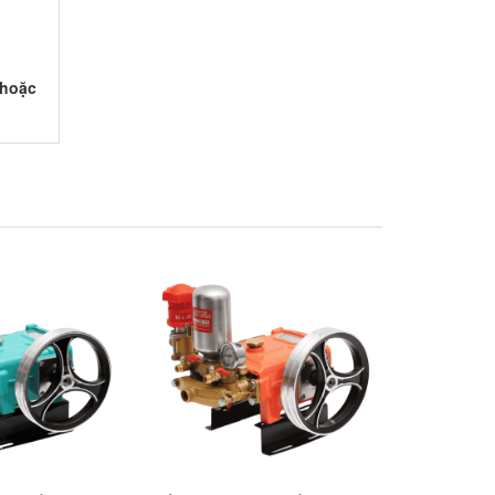
 hoặc
Đầu phun áp lực chất lỏng Con Ong
Vàng COV26R 1.0HP Xanh rêu
1,135,000.00 đ
COV26R
Xuất xứ
: