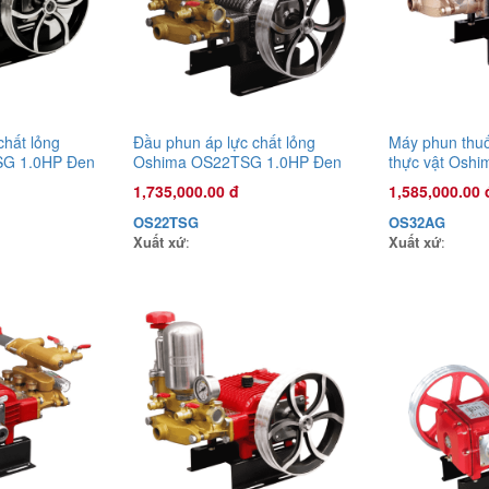
chất lỏng
Đầu phun áp lực chất lỏng
Máy phun thuố
G 1.0HP Đen
Oshima OS22TSG 1.0HP Đen
thực vật Osh
sức kéo động
(hoạt động bằng sức kéo động
2.0HP Đen
1,735,000.00 đ
1,585,000.00 
cơ) (pittông sứ)
OS22TSG
OS32AG
Xuất xứ
:
Xuất xứ
: