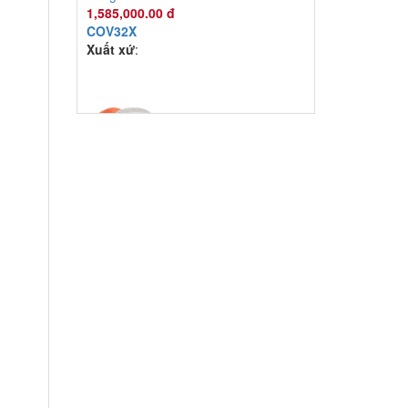
Đầu phun áp lực chất lỏng Con Ong
Vàng COV32C 2.0HP Cam
1,585,000.00 đ
COV32C
Xuất xứ
: