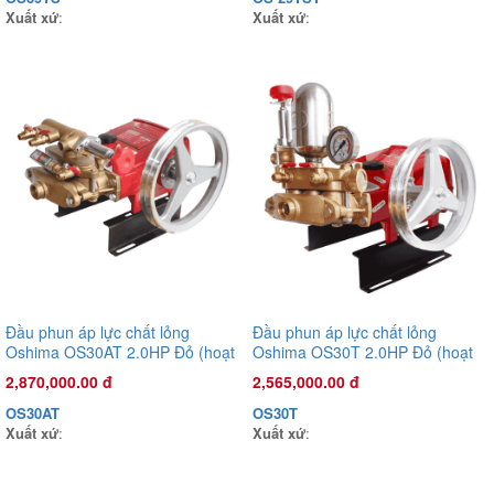
Xuất xứ
:
Xuất xứ
:
Đầu phun áp lực chất lỏng
Đầu phun áp lực chất lỏng
Đầu phun áp lực chất lỏng Con Ong Vàng COV22C 1.0HP Cam
Oshima OS30AT 2.0HP Đỏ (hoạt
Oshima OS30T 2.0HP Đỏ (hoạt
1,135,000.00 đ
động bằng sức kéo động cơ)
động bằng sức kéo động cơ)
2,870,000.00 đ
2,565,000.00 đ
COV22C
OS30AT
OS30T
Xuất xứ
:
Xuất xứ
:
Xuất xứ
: