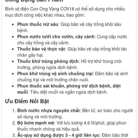
Bình xịt điện Con Ong Vàng COV18 có thể sử dụng cho nhiều
mục đích công việc khác nhau, bao gồm:
Phun thuốc trừ sâu
: Giúp bảo vệ cây trồng khỏi sâu
bệnh.
Phun nước tưới cho vườn, cây cảnh
: Cung cấp nước
cho cây trồng và cây cảnh.
Thuốc bảo vệ thực vật
: Giúp bảo vệ cây trồng khỏi tác
nhân gây hại.
Thuốc khử trùng phòng dịch
: Hỗ trợ khử trùng môi
trường, phòng ngừa dịch bệnh.
Phun khử trùng vệ sinh chuồng trại
: Đảm bảo vệ sinh
chuồng trại và môi trường chăn nuôi.
Phun thuốc sát khuẩn, phòng trừ dịch bệnh, diệt
muỗi
: Tiêu diệt muỗi và ngăn ngừa dịch bệnh.
Ưu Điểm Nổi Bật
Bình nước nhựa nguyên chất
: Bền bỉ, an toàn cho người
sử dụng và môi trường.
Bộ bơm mạnh mẽ
: Với lưu lượng 4.6 lít/phút, giúp phun
thuốc nhanh chóng và hiệu quả.
Ắc-quy sử dụng được 3 - 4 giờ liên tục
: Đảm bảo thời