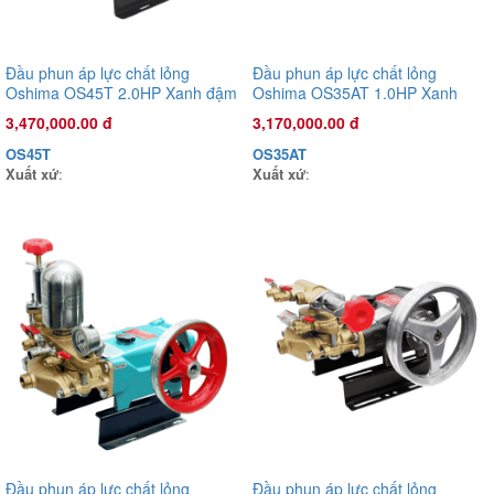
Đầu phun áp lực chất lỏng
Đầu phun áp lực chất lỏng
Đầu phun áp lực chất lỏng Con Ong Vàng COV22R 1.0HP Xanh
Oshima OS45T 2.0HP Xanh đậm
Oshima OS35AT 1.0HP Xanh
rêu
(hoạt động bằng sức kéo động
đậm (hoạt động bằng sức kéo
3,470,000.00 đ
3,170,000.00 đ
1,135,000.00 đ
cơ)
động cơ)
COV22R
OS45T
OS35AT
Xuất xứ
:
Xuất xứ
:
Xuất xứ
:
Đầu phun áp lực chất lỏng
Đầu phun áp lực chất lỏng