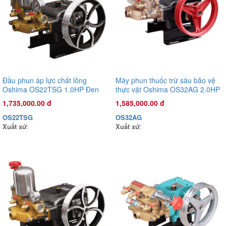
5,500,000.00 đ
OS45AST
Xuất xứ
:
Đầu phun áp lực chất lỏng
Máy phun thuốc trừ sâu bảo vệ
Oshima OS22TSG 1.0HP Đen
thực vật Oshima OS32AG 2.0HP
(hoạt động bằng sức kéo động
Đen
1,735,000.00 đ
1,585,000.00 đ
cơ) (pittông sứ)
OS22TSG
OS32AG
Xuất xứ
:
Xuất xứ
: