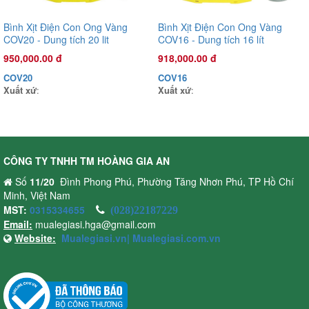
Bình Xịt Điện Con Ong Vàng
Bình Xịt Điện Con Ong Vàng
COV20 - Dung tích 20 lit
COV16 - Dung tích 16 lít
950,000.00 đ
918,000.00 đ
COV20
COV16
Xuất xứ
:
Xuất xứ
:
Đầu phun áp lực chất lỏng Oshima OS35T 1.0HP Xanh đậm
CÔNG TY TNHH TM HOÀNG GIA AN
(hoạt động bằng sức kéo động cơ)
Số
11/20
Đình Phong Phú, Phường Tăng Nhơn Phú, TP Hồ Chí
2,720,000.00 đ
Minh, Việt Nam
OS35T
MST:
0315334655
Xuất xứ
:
(028)22187229
Email:
mualegiasi.hga@gmail.com
Website:
Mualegiasi.vn|
Mualegiasi.com.vn