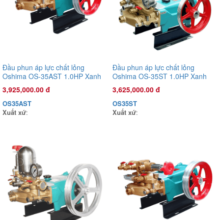
1,135,000.00 đ
COV26C
Xuất xứ
:
Đầu phun áp lực chất lỏng
Đầu phun áp lực chất lỏng
Oshima OS-35AST 1.0HP Xanh
Oshima OS-35ST 1.0HP Xanh
đậm (hoạt động bằng sức kéo
đậm (hoạt động bằng sức kéo
3,925,000.00 đ
3,625,000.00 đ
động cơ)
động cơ)
OS35AST
OS35ST
Xuất xứ
:
Xuất xứ
: