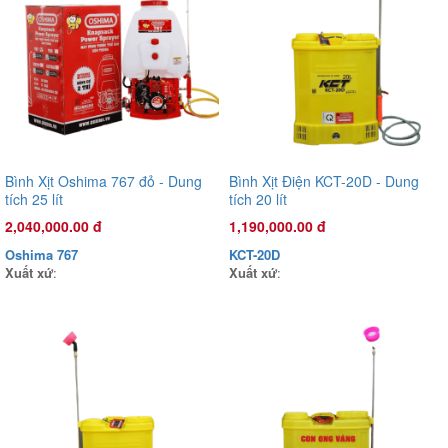
(hoạt động bằng sức kéo động cơ)
3,470,000.00 đ
OS45T
Xuất xứ
:
Bình Xịt Oshima 767 đỏ - Dung
Bình Xịt Điện KCT-20D - Dung
tích 25 lít
tích 20 lít
2,040,000.00 đ
1,190,000.00 đ
Oshima 767
KCT-20D
Xuất xứ
:
Xuất xứ
: