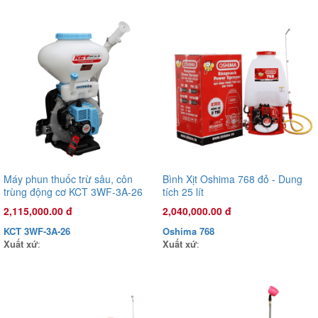
Máy phun thuốc trừ sâu, côn
Bình Xịt Oshima 768 đỏ - Dung
trùng động cơ KCT 3WF-3A-26
tích 25 lít
41.5cc /2.13kW Xanh đậm 2 thì
2,115,000.00 đ
2,040,000.00 đ
(3 chức năng)
KCT 3WF-3A-26
Oshima 768
Xuất xứ
:
Xuất xứ
:
Đầu phun áp lực chất lỏng Oshima OS45T 2.0HP Xanh đậm