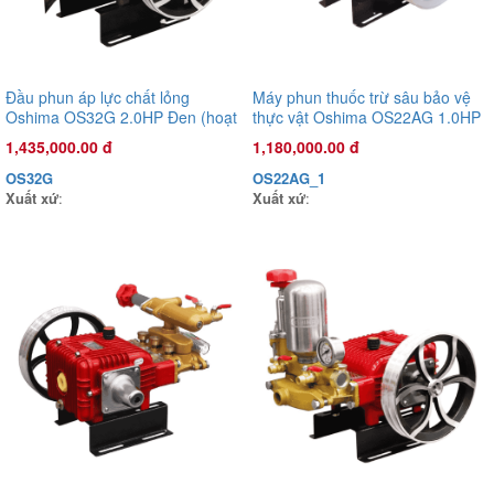
Đầu phun áp lực chất lỏng Oshima OS45ST 2.0HP Xanh đậm
Đầu phun áp lực chất lỏng
Máy phun thuốc trừ sâu bảo vệ
(hoạt động bằng sức kéo động cơ)
Oshima OS32G 2.0HP Đen (hoạt
thực vật Oshima OS22AG 1.0HP
5,200,000.00 đ
động bằng sức kéo động cơ)
Xanh (hoạt động bằng sức kéo
1,435,000.00 đ
1,180,000.00 đ
động cơ)
OS45ST
OS32G
OS22AG_1
Xuất xứ
:
Xuất xứ
:
Xuất xứ
: