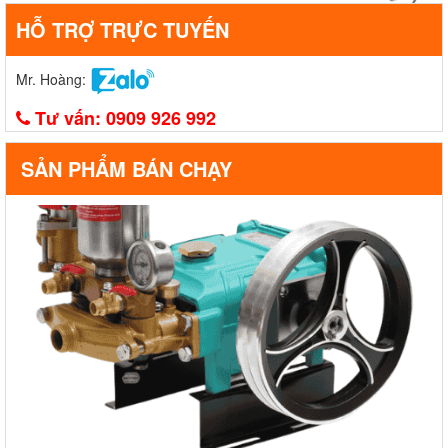
HỖ TRỢ TRỰC TUYẾN
Mr. Hoàng:
Tư vấn:
0909 926 992
SẢN PHẨM BÁN CHẠY
Đầu phun áp lực chất lỏng Con Ong Vàng COV32X 2.0HP Xanh
mờ