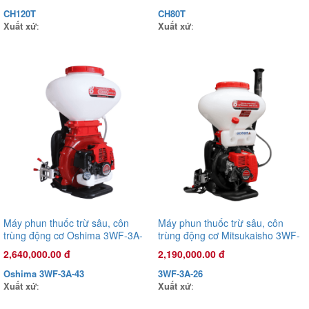
CH120T
CH80T
Xuất xứ
:
Xuất xứ
:
Đầu phun áp lực chất lỏng Oshima OS-35ST 1.0HP Xanh đậm
Máy phun thuốc trừ sâu, côn
Máy phun thuốc trừ sâu, côn
(hoạt động bằng sức kéo động cơ)
trùng động cơ Oshima 3WF-3A-
trùng động cơ Mitsukaisho 3WF-
43 43cc Đỏ 2 thì (3 chức năng)
3A-26 41.5cc /2.13kW Đỏ 2 thì (3
3,625,000.00 đ
2,640,000.00 đ
2,190,000.00 đ
chức năng)
OS35ST
Oshima 3WF-3A-43
3WF-3A-26
Xuất xứ
:
Xuất xứ
:
Xuất xứ
: