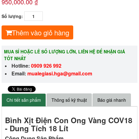
950,000.00 ₫
Số lượng:
Thêm vào giỏ hàng
MUA SỈ HOẶC LẺ SỐ LƯỢNG LỚN, LIÊN HỆ ĐỂ NHẬN GIÁ
TỐT NHẤT
Hotline:
0909 926 992
Email:
m
ualegiasi.hga@gmail.com
Chi tiết sản phẩm
Thông số kỹ thuật
Báo giá nhanh
Bình Xịt Điện Con Ong Vàng COV18
- Dung Tích 18 Lít
Công Dụng Sản Phẩm