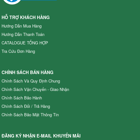
HỖ TRỢ KHÁCH HÀNG
Hướng Dẫn Mua Hàng
Hướng Dẫn Thanh Toán
CATALOGUE TỔNG HỢP
Tra Cứu Đơn Hàng
CHÍNH SÁCH BÁN HÀNG
Chính Sách Và Quy Định Chung
Chính Sách Vận Chuyển - Giao Nhận
Chính Sách Bảo Hành
Chính Sách Đổi / Trả Hàng
Đầu phun áp lực chất lỏng Oshima OS39ATS 2.0HP Đen (hoạt
động bằng sức kéo động cơ) (pittông sứ)
Chính Sách Bảo Mật Thông Tin
4,225,000.00 đ
OS39ATS
Xuất xứ
:
ĐĂNG KÝ NHẬN E-MAIL KHUYẾN MÃI