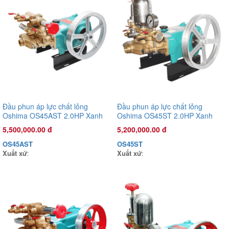
Đầu phun áp lực chất lỏng
Đầu phun áp lực chất lỏng
Oshima OS45AST 2.0HP Xanh
Oshima OS45ST 2.0HP Xanh
đậm (hoạt động bằng sức kéo
đậm (hoạt động bằng sức kéo
5,500,000.00 đ
5,200,000.00 đ
động cơ)
động cơ)
OS45AST
OS45ST
Xuất xứ
:
Xuất xứ
:
Đầu phun áp lực chất lỏng Con Ong Vàng COV26C 1.0HP Cam