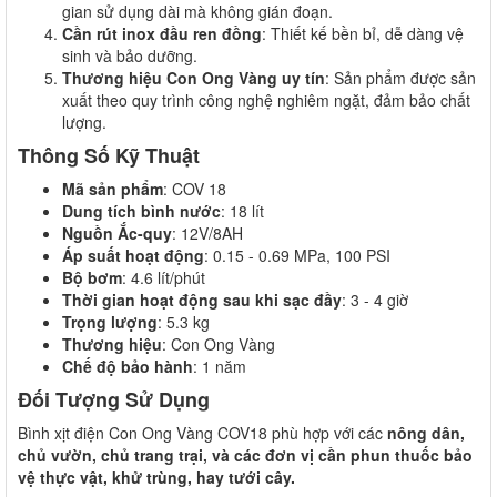
gian sử dụng dài mà không gián đoạn.
Cần rút inox đầu ren đồng
: Thiết kế bền bỉ, dễ dàng vệ
sinh và bảo dưỡng.
Thương hiệu Con Ong Vàng uy tín
: Sản phẩm được sản
xuất theo quy trình công nghệ nghiêm ngặt, đảm bảo chất
lượng.
Thông Số Kỹ Thuật
Mã sản phẩm
: COV 18
Dung tích bình nước
: 18 lít
Nguồn Ắc-quy
: 12V/8AH
Áp suất hoạt động
: 0.15 - 0.69 MPa, 100 PSI
Bộ bơm
: 4.6 lít/phút
Thời gian hoạt động sau khi sạc đầy
: 3 - 4 giờ
Trọng lượng
: 5.3 kg
Thương hiệu
: Con Ong Vàng
Chế độ bảo hành
: 1 năm
Đối Tượng Sử Dụng
Bình xịt điện Con Ong Vàng COV18 phù hợp với các
nông dân,
chủ vườn, chủ trang trại, và các đơn vị cần phun thuốc bảo
vệ thực vật, khử trùng, hay tưới cây.