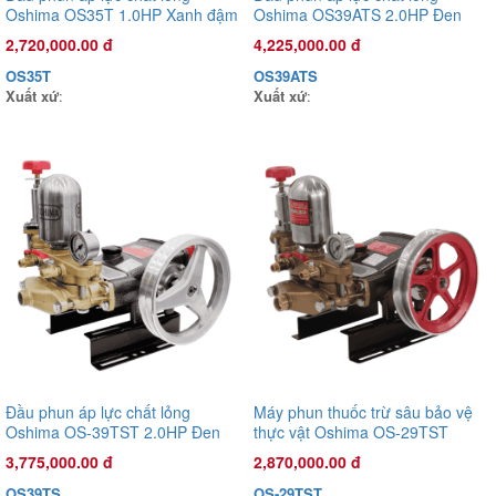
Oshima OS35T 1.0HP Xanh đậm
Oshima OS39ATS 2.0HP Đen
(hoạt động bằng sức kéo động
(hoạt động bằng sức kéo động
2,720,000.00 đ
4,225,000.00 đ
cơ)
cơ) (pittông sứ)
OS35T
OS39ATS
Xuất xứ
:
Xuất xứ
:
Đầu phun áp lực chất lỏng Con Ong Vàng COV22X 1.0HP Xanh
mờ
1,135,000.00 đ
COV22X
Xuất xứ
:
Đầu phun áp lực chất lỏng
Máy phun thuốc trừ sâu bảo vệ
Oshima OS-39TST 2.0HP Đen
thực vật Oshima OS-29TST
(hoạt động bằng sức kéo động
1.0HP Đen (hoạt động bằng sức
3,775,000.00 đ
2,870,000.00 đ
cơ) (pittông sứ)
kéo động cơ) (pittông sứ)
OS39TS
OS-29TST