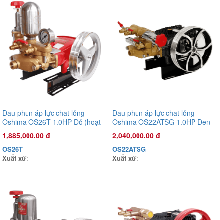
Đầu phun áp lực chất lỏng
Đầu phun áp lực chất lỏng
Oshima OS26T 1.0HP Đỏ (hoạt
Oshima OS22ATSG 1.0HP Đen
động bằng sức kéo động cơ)
(hoạt động bằng sức kéo động
1,885,000.00 đ
2,040,000.00 đ
cơ) (pittông sứ)
OS26T
OS22ATSG
Xuất xứ
:
Xuất xứ
:
Đầu phun áp lực chất lỏng Oshima OS45AST 2.0HP Xanh đậm
(hoạt động bằng sức kéo động cơ)