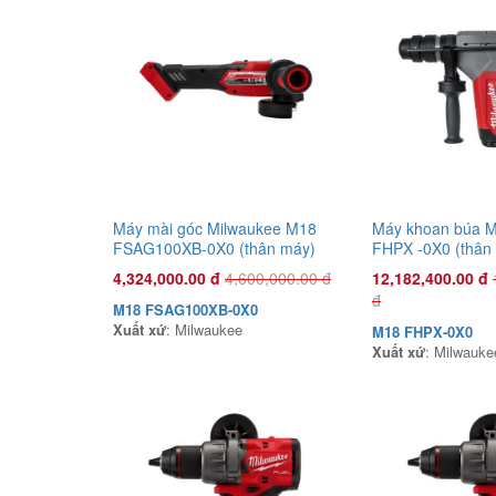
Máy mài góc Milwaukee M18
Máy khoan búa M
FSAG100XB-0X0 (thân máy)
FHPX -0X0 (thân
4,324,000.00 đ
4,600,000.00 đ
12,182,400.00 đ
đ
M18 FSAG100XB-0X0
Xuất xứ
: Milwaukee
M18 FHPX-0X0
Xuất xứ
: Milwauke