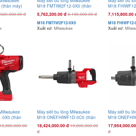
 Milwaukee
Máy siết bu lông Milwaukee
Máy siết bu l
(thân máy)
M18 FMTIW2F12-0X0 (thân
M18 FHIWF12-
máy)
,020,000.00 đ
5,762,200.00 đ
6,130,000.00 đ
7,115,800.00 
M18 FMTIW2F12-0X0
M18 FHIWF12-
e
Xuất xứ
: Milwaukee
Xuất xứ
: Milwa
 Millwaukee
Máy siết bu lông Milwaukee
Máy siết bu l
0X0 (thân
M18 ONEFHIWF1D-0C0 (thân
M18 ONEFHIW
máy)
máy)
13,360,000.00
18,424,000.00 đ
19,600,000.00
17,954,000.00
đ
đ