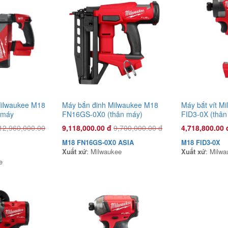
ilwaukee M18
Máy bắn đinh Milwaukee M18
Máy bắt vít M
 máy
FN16GS-0X0 (thân máy)
FID3-0X (thân
12,960,000.00
9,118,000.00 đ
9,700,000.00 đ
4,718,800.00 
M18 FN16GS-0X0 ASIA
M18 FID3-0X
Xuất xứ
: Milwaukee
Xuất xứ
: Milwa
e