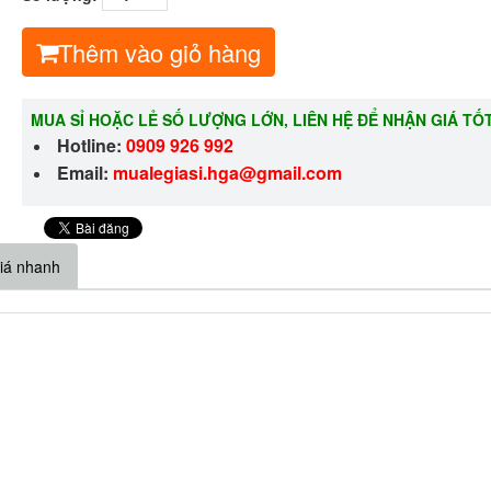
Thêm vào giỏ hàng
MUA SỈ HOẶC LẺ SỐ LƯỢNG LỚN, LIÊN HỆ ĐỂ NHẬN GIÁ TỐ
Hotline:
0909 926 992
Email:
m
ualegiasi.hga@gmail.com
iá nhanh