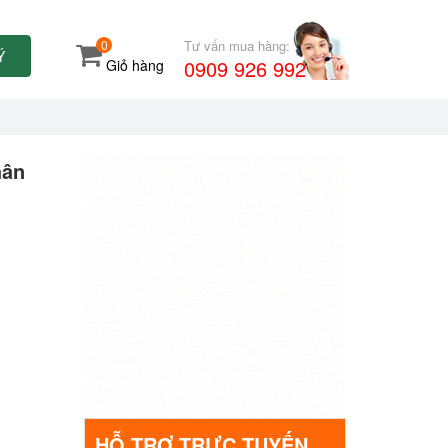
0
Tư vấn mua hàng:
Ý
0909 926 992
Giỏ hàng
hân
HỖ TRỢ TRỰC TUYẾN