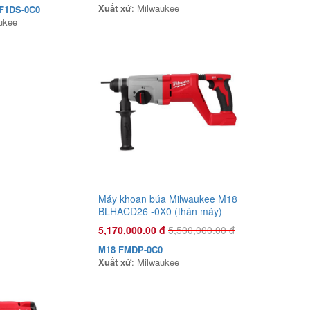
Xuất xứ
: Milwaukee
F1DS-0C0
ukee
Đầu phun áp lực chất lỏng Con Ong
Vàng COV26X 1.0HP Xanh mờ
1,135,000.00 đ
COV26X
Xuất xứ
:
Máy khoan búa Milwaukee M18
BLHACD26 -0X0 (thân máy)
5,170,000.00 đ
5,500,000.00 đ
M18 FMDP-0C0
Xuất xứ
: Milwaukee