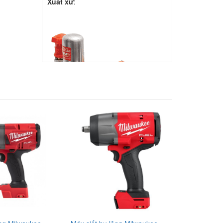
Đầu phun áp lực chất lỏng Con Ong
Vàng COV32C 2.0HP Cam
1,585,000.00 đ
COV32C
Xuất xứ
: