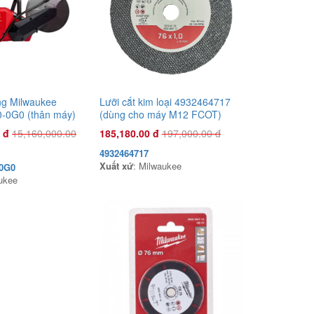
Vàng COV22R 1.0HP Xanh rêu
1,135,000.00 đ
COV22R
Xuất xứ
:
ng Milwaukee
Lưỡi cắt kim loại 4932464717
-0G0 (thân máy)
(dùng cho máy M12 FCOT)
 đ
15,160,000.00
185,180.00 đ
197,000.00 đ
4932464717
Xuất xứ
: Milwaukee
0G0
ukee
Đầu phun áp lực chất lỏng Con Ong
Vàng COV22X 1.0HP Xanh mờ
1,135,000.00 đ
COV22X