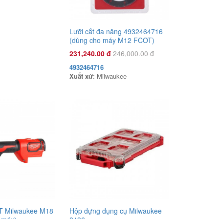
Xuất xứ
:
Lưỡi cắt đa năng 4932464716
(dùng cho máy M12 FCOT)
231,240.00 đ
246,000.00 đ
4932464716
Xuất xứ
: Milwaukee
Đầu phun áp lực chất lỏng Con Ong
Vàng COV22C 1.0HP Cam
1,135,000.00 đ
COV22C
Xuất xứ
:
6T Milwaukee M18
Hộp đựng dụng cụ Milwaukee