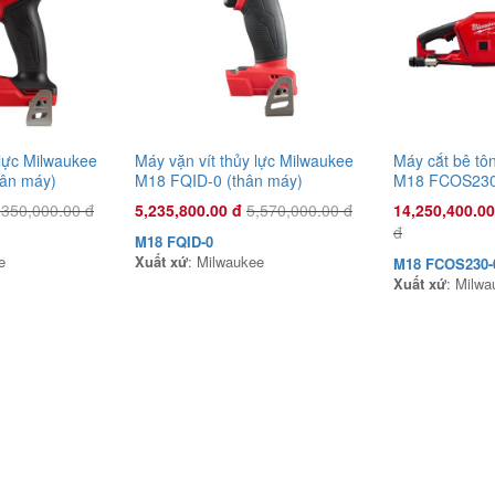
lực Milwaukee
Máy vặn vít thủy lực Milwaukee
Máy cắt bê tô
ân máy)
M18 FQID-0 (thân máy)
M18 FCOS230
,350,000.00 đ
5,235,800.00 đ
5,570,000.00 đ
14,250,400.00
đ
M18 FQID-0
e
Xuất xứ
: Milwaukee
M18 FCOS230-
Xuất xứ
: Milwa