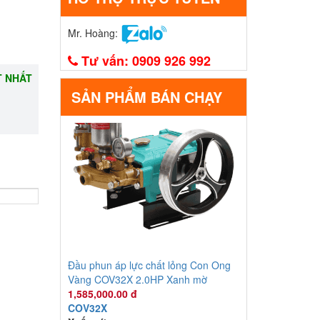
Mr. Hoàng:
Tư vấn:
0909 926 992
T NHẤT
SẢN PHẨM BÁN CHẠY
Đầu phun áp lực chất lỏng Con Ong
Vàng COV32X 2.0HP Xanh mờ
1,585,000.00 đ
COV32X
Xuất xứ
: