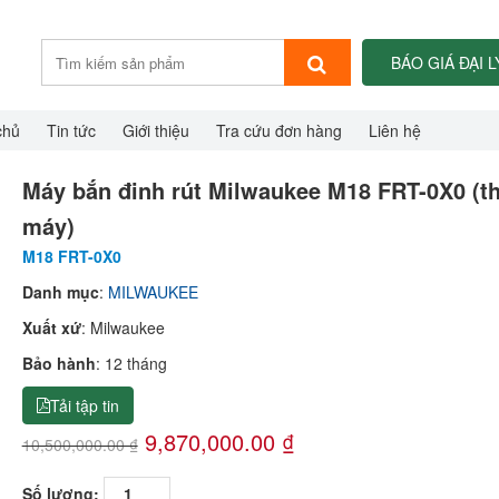
BÁO GIÁ ĐẠI L
chủ
Tin tức
Giới thiệu
Tra cứu đơn hàng
Liên hệ
Máy bắn đinh rút Milwaukee M18 FRT-0X0 (t
máy)
M18 FRT-0X0
Danh mục
:
MILWAUKEE
Xuất xứ
: Milwaukee
Bảo hành
: 12 tháng
Tải tập tin
9,870,000.00 ₫
10,500,000.00 ₫
Số lượng: