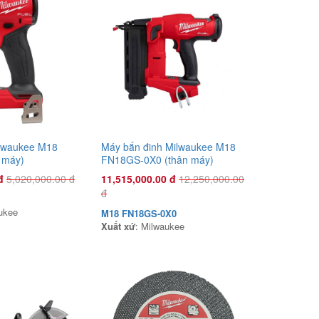
Đầu phun áp lực chất lỏng Con Ong
Vàng COV26C 1.0HP Cam
1,135,000.00 đ
COV26C
Xuất xứ
:
ilwaukee M18
Máy bắn đinh Milwaukee M18
 máy)
FN18GS-0X0 (thân máy)
đ
5,020,000.00 đ
11,515,000.00 đ
12,250,000.00
đ
ukee
M18 FN18GS-0X0
Xuất xứ
: Milwaukee
Đầu phun áp lực chất lỏng Con Ong