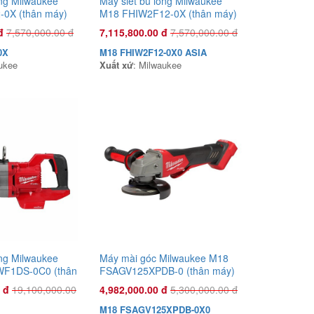
ông Milwaukee
Máy siết bu lông Milwaukee
0X (thân máy)
M18 FHIW2F12-0X (thân máy)
đ
7,570,000.00 đ
7,115,800.00 đ
7,570,000.00 đ
0X
M18 FHIW2F12-0X0 ASIA
ukee
Xuất xứ
: Milwaukee
Đầu phun áp lực chất lỏng Con Ong
Vàng COV26R 1.0HP Xanh rêu
1,135,000.00 đ
COV26R
Xuất xứ
:
ông Milwaukee
Máy mài góc Milwaukee M18
F1DS-0C0 (thân
FSAGV125XPDB-0 (thân máy)
 đ
19,100,000.00
4,982,000.00 đ
5,300,000.00 đ
M18 FSAGV125XPDB-0X0