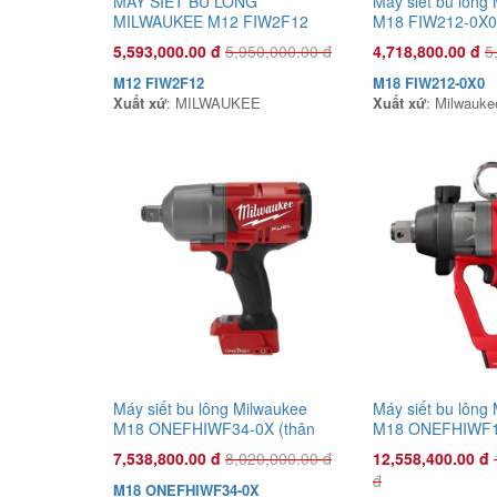
MÁY SIẾT BU LÔNG
Máy siết bu lông
MILWAUKEE M12 FIW2F12
M18 FIW212-0X0 
(745NM)
5,593,000.00 đ
5,950,000.00 đ
4,718,800.00 đ
5
M12 FIW2F12
M18 FIW212-0X0
Xuất xứ
: MILWAUKEE
Xuất xứ
: Milwauke
Máy siết bu lông Milwaukee
Máy siết bu lông
M18 ONEFHIWF34-0X (thân
M18 ONEFHIWF1-
máy)
máy)
7,538,800.00 đ
8,020,000.00 đ
12,558,400.00 đ
đ
M18 ONEFHIWF34-0X